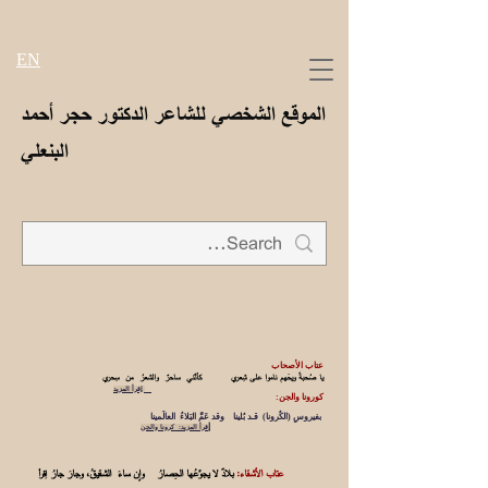
EN
الموقع الشخصي للشاعر الدكتور حجر أحمد
البنعلي
عتاب الأصحاب
يا صُحبةً ويحَهم ناموا على شِعري كأنَّني ساحرٌ والشعرُ من سِحري
إقرأ المزيد
كورونا والجن:
بفيروسِ (الكُرونا) قـد بُلينا وقد عَمَّ البَلاءُ العالَمينا
إ
قرأ المزيد: كرونا والجن
عتاب الأشقاء:
بلادٌ لا يجوِّعُها الحِصارُ وإن ساءَ الشقيقُ، وجارَ جارُ
اِقرأ