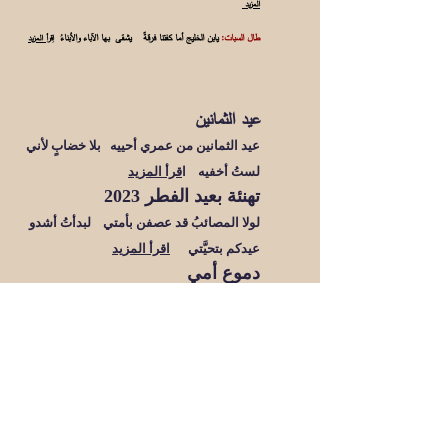
المزيد
طال السبات:
يابن الخليج أما كفتنا فرقةٌ يشقى بها الآباء والأبناءُ
اِقرأ المزيد
عيد الثمانين
عيد الثمانين من عمري أحييه بلا خضابٍ لأني
لستُ أخفيه
ا
قرأ المزيد
تهنئة بعيد الفطر 2023
لولا المصائبُ قد عصفن بأمتي لبدأتُ أشدو
عيدكم بتحيَّتي
اقرأ المزيد
دموع أمي
إذا ما بَكت أمُّنا حالَها بكيتُ كأنّ
القَضـا غالَها
اقرأ المزيد
رِثاءُ أمِّي
طوى الموتُ أمّي فالأسى اليومَ أَشجاني
فسالت دُموعُ العينِ من حَــرِّ أشجاني
اقرأ المزيد