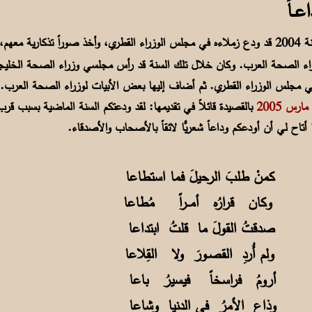
عــاً
كان الشاعر خلال سنة 2004 قد ودع زملاءه في مجلس الوزراء القطري، وأخذ صوراً تذكا
ي مجلس الوزراء القطري. ثم أضاف إليها بعض الأبيات لوزراء الصحة العرب. 
بالقصيدة قائلاً في تقديمها: لقد ودعتكم السنة الماضية بسبب ق
أتاح لي أن أودعكم وداعاً شعريًّا لائقاً بالأصحاب والأصدقاء.
 كمنْ طلبَ الرحيلَ فما استطاعا
رٌ وكان قرارُه أمــراً مُطاعا
 صدقتُ القولَ ما قلتُ ابتداعا
شٍ ولم أُردِ القصـورَ ولا القِلاعا
ٍ أرومُ فراسخاً فيسيرُ باعا
ولي وذاع الأمرُ في الدنيا وشاعا