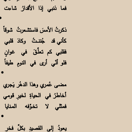
فما ذنبي إذا الأقدارُ شاء
****
ذكرتُ الأمسَ فاستشعرتُ شوقا
كأني قد جُننـــتُ وكادَ قل
فقلبي كم تعلَّـقَ في غوان
فلو أنّي أرى في النومِ طيف
****
مضى عُمري وهذا الدهُر يَجري 
أخاطرُ في الحياةِ لخيرِ قومي
فمثلي لا تخـوِّفه المـنايا
****
يعودُ إلى القصيدِ بكلِّ فخر