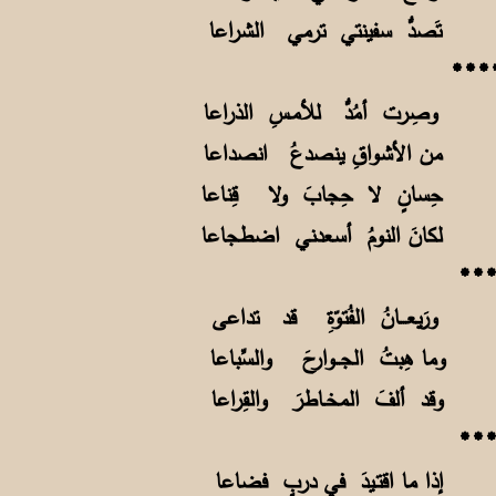
ت تَصدُّ سفينتي ترمي الشراعا
ً وصِرت أمُدُّ للأمـسِ الذراعا
بي من الأشواقِ ينصدعُ انصداعا
ٍ حِسانٍ لا حِجابَ ولا قِناعا
اً لكانَ النومُ أسعدني اضطجاعا
ورَيعـــانُ الفُتوّةِ قد تداعى
 وما هِبتُ الجــوارحَ والسِّباعا
 وقد ألفَ المخـاطرَ والقِراعا
ٍ إذا ما اقتـيدَ في دربٍ فضاعا