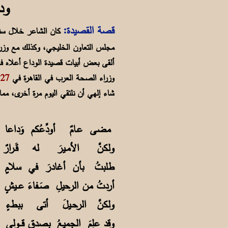
ودا
قصة القصيدة:
ألقى بعض أبيات قصيدة الوداع أعلاه ف
وزراء الصحة العرب في القاهرة في
27 مارس 2005
شاء إلهي أن نلتقي اليوم مرة أخرى، مما 
مضى عـامٌ أودِّعُكم وَداعا
ولكنَّ الأمـيرَ له قَـرا
طلبتُ بأن أغادرَ في سلامٍ
أردتُ من الرحيلِ صَـفاءَ عــي
ولكنَّ الرحـيلَ أتى ببطء
وقد علِمَ الجميعُ بصدقِ قــ