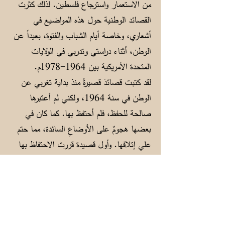
من الاستعمار واسترجاع فلسطين. لذلك كثرت
القصائد الوطنية حول هذه المواضيع في
أشعاري، وخاصة أيام الشباب والفتوة، بعيداً عن
الوطن، أثناء دراستي وتدربي في الولايات
المتحدة الأمريكية بين
1964-1978
م.
لقد كتبت قصائدَ قصيرةً منذ بداية تغربي عن
الوطن في سنة 1964، ولكني لم أعتبرها
صالحة للحفظ، فلم أحتفظ بها. كما كان في
بعضها هجومٌ على الأوضاعِ السائدة، مما حتم
علي إتلافها. وأول قصيدة قررت الاحتفاظ بها
للذكرى وكتبتها في دفتر خاص احتفظت به في
الولايات المتحدة الأمريكية، هي قصيدة (وداع)
التي كتبتها بعد عودتي الأولى من الولايات
المتحدة لزيارة الأهل في صيف سنة 1966. ثم
توالت القصائد وتعددت حتى سنة 1974.