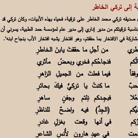
 الخاطر
ديقه تركي محمد الخاطر على ترقية، فحياه بهذه الأبيات، وكان تركي قد أ
ناسبة ترقيتكم من مدير إداري إلى مدير عام لمؤسسة حمد الطبية، يسرني أن أهن
شاركة في الافتخار بما حققتم، وهو افتخار يشبه افتخار الأب بنجاح ابنه".
خـاطري من أجلِ ما حققتَ يابنَ الخاطرِ
لُكم فنجاحُكم فخري وبعــضُ مآثري
ـــوفقاً فيما فعلتَ من الجميلِ الزاهرِ
صـاحبٌ ما كنتُ يا تركيُّ فيكَ بحائرِ
ِ العُلا فبجِــدكم نِلتم وجفنٍ ساهرِ
يِّكم (الجِدُّ) فيـه واضـحٌ للناظرِ
 عذرُكم في أنها وقعت بغزلٍ غادرِ
ـدمت في عهدِ هارونٍ لأُنسِ الشاعرِ