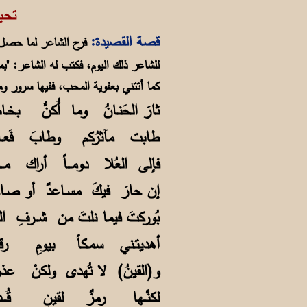
تحية إلى تركي
قصة القصيدة:
فرح الشاعر لما حصل ص
للشاعر ذلك اليوم، فكتب له الشاعر: "بم
كما أتتني بعفوية المحب، ففيها سرور وم
ثارَ الحَنـانُ وما أُكنُّ ب
طابت مآثرُكم وطابَ فَعـا
فإلى العُلا دومـــاً أراك م
إن حارَ فيكَ مسـاعدٌ أو 
بُوركتَ فيما نلتَ من شــرف
أهديتـني سمـكاً بيومِ رقـ
و(القينُ) لا تُهدى ولكنْ
لكنَّــها رمزٌ لقينٍ قُــ