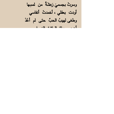
وسرتْ بجسميَ رَعشَةٌ من لمسِها
أودت بعقـلي ، أخمدتْ أنفاسي
وطغى لهيبُ الحبِّ حتـى لم أعُدْ
أهوى حياةَ العاشقِ الوَسواسِي
ما ذاقتِ الأجفانُ من طعمِ الكرى
من أجلها يا ناسُ طارَ نُعاسي
لا أرتجي إلا الودادَ فعجّــلي
لا تعبئي بالقـولِ أو بالنـاسِ
فتفضــلي وتـرفـقي بمتيَّمٍ
لا تَجرحـي قلبي بقـلبٍ قاسِ
لكنها صمـتت تحرّر صفـحةً
فتذيبُ مهجتَها على القرطاسِ
باتت أنامِلُــها تداعبُ آلـةً
أفلا تداعبُ خاطري أو راسي؟