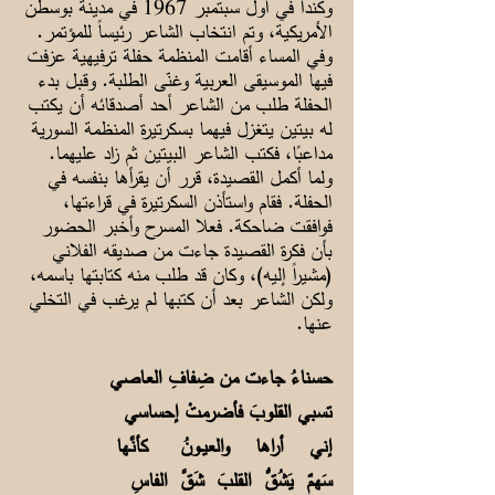
وكندا في أول سبتمبر 1967 في مدينة بوسطن
الأمريكية، وتم انتخاب الشاعر رئيساً للمؤتمر.
وفي المساء أقامت المنظمة حفلة ترفيهية عزفت
فيها الموسيقى العربية وغنّى الطلبة. وقبل بدء
الحفلة طلب من الشاعر أحد أصدقائه أن يكتب
له بيتين يتغزل فيهما بسكرتيرة المنظمة السورية
مداعبًا، فكتب الشاعر البيتين ثم زاد عليهما.
ولما أكمل القصيدة، قرر أن يقرأها بنفسه في
الحفلة. فقام واستأذن السكرتيرة في قراءتها،
فوافقت ضاحكة. فعلا المسرح وأخبر الحضور
بأن فكرة القصيدة جاءت من صديقه الفلاني
(مشيراً إليه)، وكان قد طلب منه كتابتها باسمه،
ولكن الشاعر بعد أن كتبها لم يرغب في التخلي
عنها.
حسناءُ جاءت من ضِفافِ العـاصي
تسبي القلوبَ فأضرمتْ إحساسي
إني أراها والعيــونُ كأنَّـها
سَهمٌ يَشُقُّ القلبَ شَقَّ الفاسِ