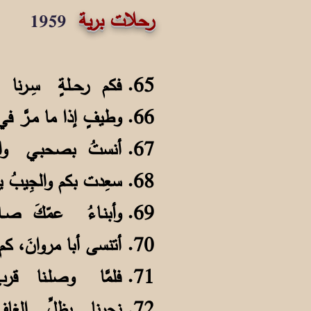
رحلات برية
1959
65. فكم رحــلةٍ سِـرنا ببرٍّ ورمـلةٍ
66. وطيفٍ إذا ما مـرَّ في العقلِ صدتُهُ
67. أنستُ بصحبـي والرفـاقِ بموطني
68. سعِدت بكم والجِيبُ يختضُّ في الفلا
69. وأبنـاءُ عمّكَ صــاخبينَ برمسةٍ
70. أتنسى أبا مروانَ، كم كنتَ صاخباً؟
71. فلمَّا وصلـنا قربَ بئـرٍ وغــافةٍ
72. نحرنا بظلِّ الغافِ تـيساً لــوجبةٍ