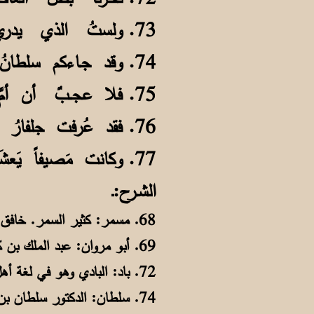
73. ولستُ الذي يدري حـقيقةَ جُـرمِهِ
74. وقد جـاءكم سلطانُ ضيـفاً عليكمُ
75. فلا عجــبٌ أن أمَّ داريَ مــثلُهُ
76. فقد عُرفت جلفارُ بالمـاءِ والـهوا
77. وكانت مَصيفاً يَعشَقُ الـناسُ ظلَّها
الشـرح:ـ
68. مسمر: كثير السمر. خافق: مضطرب.
69. أبو مروان: عبد الملك بن كائد بن محمد.
72. باد: البادي وهو في لغة أهل رأس الخيمة المستقر في الجبال، بينما البدوي هو المتنقل في الصحراء.
74. سلطان: الدكتور سلطان بن محمد بن صقر بن خالد، حاكم الشارقة الحالي.