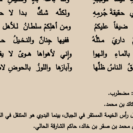
ولكنَّه شــكٌّ بــدا لا حـق
ومن أهلِكمْ سلطـانُ لـلأهل ت
ففيها جِنانٌ والنـخــيلُ حــد
وإني لأهواها هـــوىً لا يفـ
وآبارَها واللوزُ بالحوضِ لا