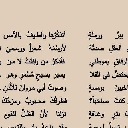
أتذكُرُها والطــيفُ بالأمس 
لأرسُمَهُ شـعراً ورســميَ ن
فأذكرُ من رافقتُ لا مــن يف
يسير بســيحٍ مُسْمرٍ وهــو 
وصوتُ أبي مـروانَ للأُذنِ 
فظرفُكَ محـــبوبٌ ومـزحُكَ ل
نزلنا لأنَّ الظــلَّ للـقـومِ 
وقـد باعهُ بادٍ وللتــيسِ س