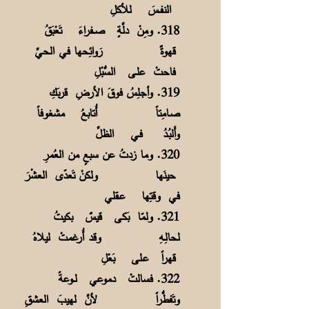
النفــسَ للأكلِ
318. ومِنْ دلَّةٍ صــفراءَ تَعْبَقُ
قهوةٌ
رَوائِحها في الحيِّ
فاحتْ علـى السُّبْلِ
319. وأجلِسُ فوقَ الأرضِ قربَكِ
صـامِتاً
أُتابعُ مشغوفاً
وأَلبُـدُ فـي الظلِّ
320. وما زدتُ عن سبعٍ من العُمرِ
حينَها
ولكنْ تَعدّى العشْرَ
في وقتِها عـقلي
321. ولمّا بَكى قيسٌ بكيتُ
لحالِـهِ
وقد أُرغمتْ ليلاهُ
قهراً عـلى بَعْلِ
322. فسالتْ دموعي لــوعةً
وتَفطُّراً
لأنَّ لهيبَ العشقِ