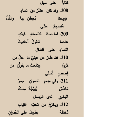
كتاباً على مهـلِ
308. وقد كان عشْرٌ من نسـاءِ
فِـريجِنا
يُحِطنَ بها والكُـلُّ
مُنسـجِمٌ مثلي
309. فما نِمتُ كالمعتادِ قربَكِ
عنــدما
تطولُ أحاديثُ
النساءِ على الطفلِ
310. فقد طارَ عن عينيَّ ما حلَّ مـن
كَرىً
وتابعتُ ما يقرأْنَ من
قِصصٍ تُسـلي
311. وفي مِبخرِ النسوانِ جمـرٌ
مُكدَّسٌ
يُهيِّجُهُ مِسكُ
البَخورِ لدى الوَصـلِ
312. ويَخرُجُ من تحتِ الثيابِ
دُخـانُهُ
يطوفُ على الجُدرانِ