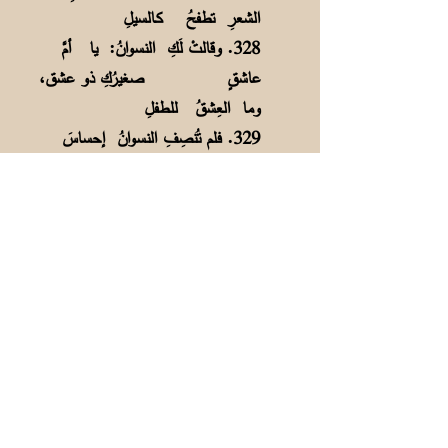
الشعرِ تطفحُ كـالسيلِ
328. وقالتْ لَكِ النسوانُ: يا أمَّ
عاشقٍ
صغيرُكِ ذو عشق،
وما العِشقُ للـطفلِ
329. فلم تُنصِفِ النسوانُ إحساسَ
شاعرٍ
بآلامِ عشَّاقٍ بكتْ
عينُهم قبـلي
330. وما ضَرَّني لو كُنتُ أعشَقُ
مثلَهم
خَيالاً أُناجيهِ يعلِّــمُ
أو يُـســلي
الشرح:
308. فريج: فريق أي حي (خليج) قلبت
القاف جيماً في لغة أهل الخليج، والفريق
أصلاً يطلق على الطائفة أو الجماعة ولكن
في الخليج يطلق أيضاً على الحي الذي