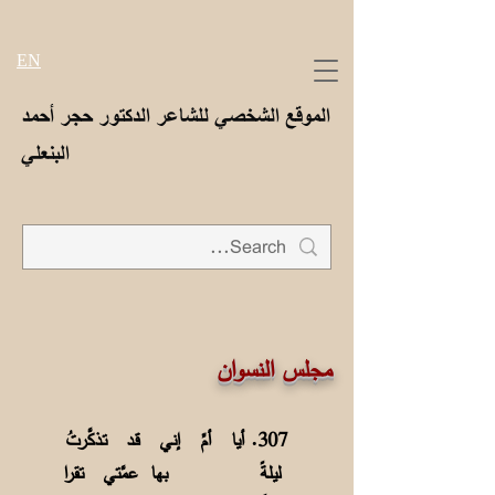
EN
الموقع الشخصي للشاعر الدكتور حجر أحمد
البنعلي
مجلس النسوان
307. أيا أمِّ إني قـد تـذكَّرتُ
ليلةً
بها عمَّتي تقرا