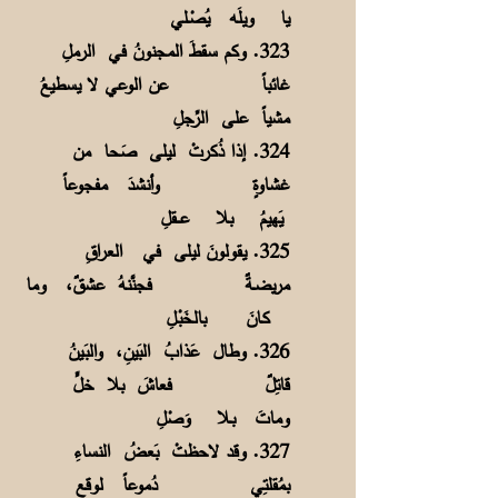
يا ويلَه يُصْـلي
323. وكم سقطَ المجنونُ في الرملِ
غائباً
عن الوعي لا يسطيعُ
مشياً على الرِّجلِ
324. إذا ذُكرتْ ليلى صَحا من
غشاوةٍ
وأنشدَ مفجوعاً
يَهيمُ بلا عـــقلِ
325. يقولونَ ليلى في العراقِ
مريضـةٌ
فجنَّنهُ عشقٌ، وما
كـانَ بالخَبْـلِ
326. وطال عَذابُ البَينِ، والبَـينُ
قاتِلٌ
فعاشَ بلا خلٍّ
وماتَ بـلا وَصْلِ
327. وقد لاحظتْ بَعضُ النساءِ
بمُقلتِي
دُموعاً لوقعِ