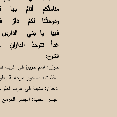
منامتُكم أنامُ بها قَـ
ودوحتُـنا لكمْ دارٌ فأ
فهيا يا بنـي الداري
غداً تتوحدُ الـدارانِ
الشرح:
حوار: اسم جزيرة في غرب قط
فشت: صخور مرجانية يعلوها ماء ضحل (خليجية)2.
ادخان: مدينة في غرب قطر.3
جسر الحب: الجسر المزمع إنشاؤه بين البحرين وقطر.4