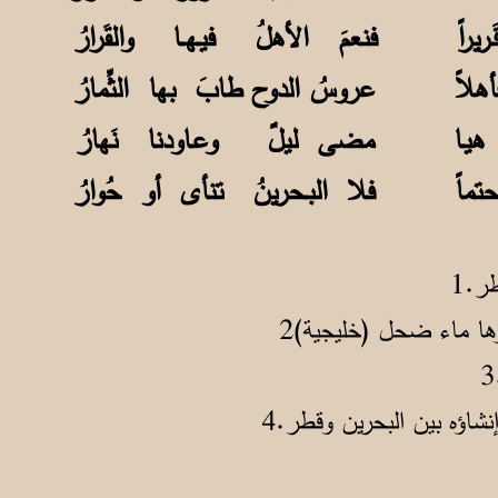
ريراً فنعمَ الأهلُ فيـهــا والقَرارُ
هلاً عروسُ الدوح طابَ بها الثِّمارُ
ـن هيـا مضى ليلٌ وعـاودنا نَهارُ
 حتماً فلا البـحرينُ تنأى أو حُوارُ
ر.1