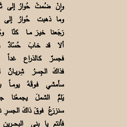
وإنْ ضُمتْ حُوارُ إلى ث
وما ذهبت حُوارُ إل
رَجَعنا خيـرَ مــا كنّ
ألا قد خـابَ حُسّادٌ 
فجسرٌ كـالذراع غداً 
فذاكَ الجِسرُ شِريــا
سأمشي فـوقَهُ يومــاً
يَلمُّ الشملَ يجمعُن
سنزرَعُ فوقَ ذاكَ الجس
فأنتم يا بني البحـــر