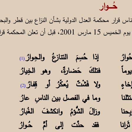
ر
ناس قرار محكمة العدل الدولية بشأن النزاع بين قطر وال
 حُوارُ إذا حُسِمَ التنازعُ والحِـوارُ
(1)
ِ يوماً فتلكَ حَضارةٌ، وهو الخِيارُ
 إخاءٍ ولا فَشْتٌ يُعكّرُ أو قِفـارُ
(2)
تثلنا وما في الفصل بين الناسِ عارُ
رَبِحنا وزالَ الشُّؤمُ وانكشفَ الغُبارُ
إلى ثَرانا فقد حنَّت إلى أمٍّ حُــوارُ