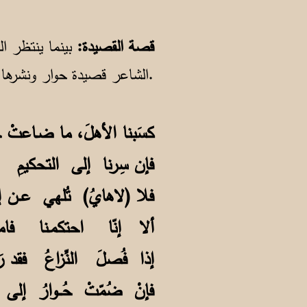
حُـــوا
قصة القصيدة:
بينما ينتظر ال
الشاعر قصيدة حوار ونشرها يوم الخميس 15 مارس 2001، قبل أن تعلن المحكمة قرارها حول الجزيرة بيوم واحد.
كسَبنا الأهلَ، ما ضـاعتْ
فإن سِرنا إلى التحكيم
فلا (لاهايُ) تُلهي عــن
ألا إنّا احتكمـنا فام
إذا فُصلَ النِّزاعُ فقد 
فإنْ ضُمّتْ حُـــوارُ 