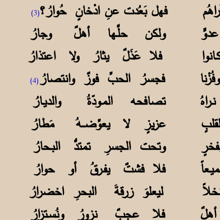
َراهُم فهل بَعُدت عنِ ادْخانٍ حُوارُ؟
(3)
ى عدوٍّ ولكن حلَّـها أهلٌ وجارُ
ا وكـانوا فلا عَذَلٌ يثارُ ولا اعتذارُ
وفُزْنا فجسرُ الحبِّ فوزٌ وانتصارُ
(4)
نـراهُ تصافحه المـودّةُ والديـارُ
نٌ لقلبٍ عزيزٍ لا يعوِّضـــهُ مَطارُ
 بفخرٍ وتحت الجسرِ تمتدُّ البـحارُ
ا جميـعاً فلا فشتٌ يفـرقُ أو حوارُ
رِ نخلاً ليعلوَ زرقةَ البحرِ اخضرارُ
ينِ أهلٌ فلا عجبٌ نزورُ ونُسـتزارُ