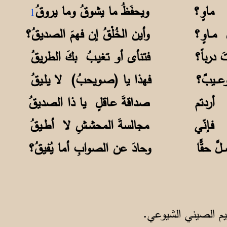
ولَ ماوٍ؟ ويحفَظُ ما يشوقُ وما يروقُ
1
ِ مــاوٍ؟ وأين الخُلْقُ إن فهمَ الصديقُ؟
ـتَ درباً؟ فتنأى أو تغيـبُ بكَ الطريقُ
عـــيبٌ؟ فهذا يا (صـويحبُ) لا يلـيقُ
إن أردتم صداقةَ عـاقلٍ يا ذا الصديقُ
ي فـإنّي مجالسةَ المحشـشِ لا أطـيقُ
ـلَّ حقًّا وحادَ عن الصوابِ أما يُفيقُ؟