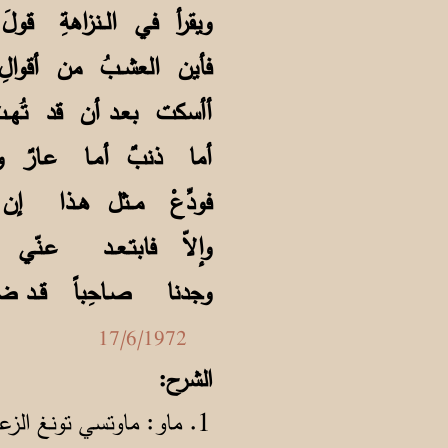
ويقرأ في الــنزاهةِ ق
فأين العشــبُ من أقوال
أأسكت بعـد أن قد تُهـ
أما ذنبٌ أمـا عـارٌ و
فودِّعْ مــثل هــذا 
وإلاّ فابتـعــد عـنّ
وجدنا صـاحِباً قــد ضـ
17/6/1972
الشرح:
1. ماو: ماوتسي تونغ الزعيم الصيني الشيوعي.