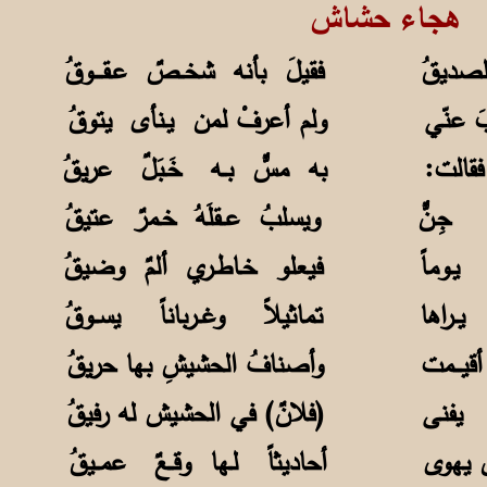
هجاء حشاش
الصديقُ فقيلَ بأنه شخــصٌ عـقــــوقُ
غابَ عنّي ولم أعرفْ لمن يـنأى يتوقُ
ً فقالت: به مسٌّ بــه خَـبَلٌ عريقُ
يلِ جِـنٌّ ويسلبُ عــقلَهُ خـمرٌ عتيقُ
فون) يـوماً فيعلو خـاطـري ألمٌ وضيقُ
ــراها تماثيلاً وغــرباناً يســوقُ
أقيـــمت وأصنافُ الحشيشِ بها حريقُ
ــسَ يفنى (فلانٌ) في الحشيش له رفيقُ
 يهوى أحاديثاً لـها وقــعٌ عمــيقُ