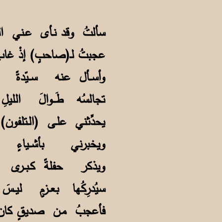
سألتُ وقد نـأى عـني 
عجبتُ لـ(صاحبٍ) إذْ 
وأســأل عنه ســيّدة
تجالسُه طَـــوالَ الل
يحدِّثني علـى (الـتل
ويخبرني بأشــياءٍ ي
ويذكر حفلةً كـبــرى 
سيُدرِكُها بعــزمٍ لي
فأعجبُ مـن صديقٍ كان