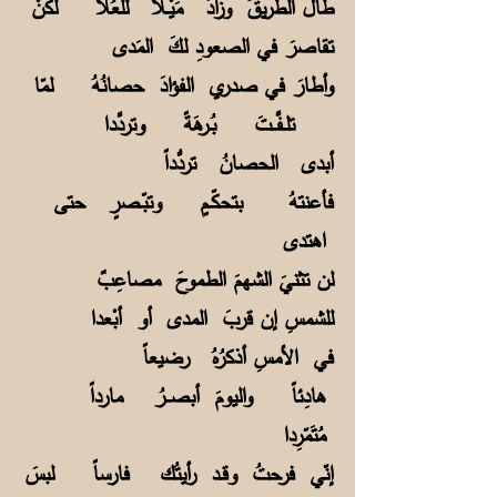
طالَ الطريقُ وزادَ مَيْـلاً للعُلا لكنْ
تقاصرَ في الصعودِ لكَ المَدى
وأطارَ في صدري الفؤادَ حصانُهُ لمّا
تلـفَّــتَ بُـرهَةً وتردَّدا
أبدى الحصانُ تردُّداً
فأعنتهُ بتحكّـمٍ وتبّـصرٍ حتى
اهتدى
لن تثنيَ الشهمَ الطموحَ مصاعِبٌ
للشمسِ إن قربَ المدى أو أبْعدا
في الأمسِ أذكرُهُ رضيعاً
هادِئاً واليومَ أبصــرُ مارداً
مُتَمّرِدا
إنّي فرحتُ وقـد رأيتُك فارساً لبسَ