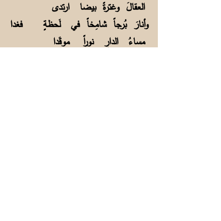
العقالَ وغترةً بيضا ارتدى
وأنارَ بُرجاً شامِخاً في لَحظةٍ فغدا
مساءُ الدارِ نوراً موقَدا
يا فارسَ الوطنِ العـزيزِ
تحــــيةً اِسلَمْ سلمتَ مظـفَّـراً
ومُؤيّدا
لو لم تكنْ إبنَ الأمــير
لزدتُـكمْ مدحاً تخـرُّ له الجبابِرُ
سُجّدا
لكنْ سأوصَمُ بالنفـاقِ
مسبَّةً أخشى العِدى في مدحِكمْ
والحُسّدا
ما تلكَ ســاعةُ شُعلَةٍ