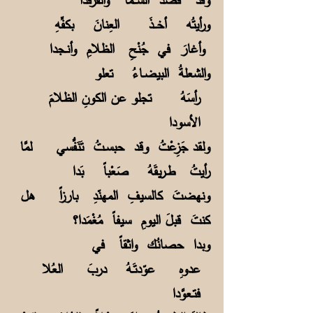
ورأيتُه أخــذَ العِنانَ بكفِّهِ
وأغارَ في جُنْحِ الظلامِ وأنـجدا
والشعلةُ البيضـاءُ تعلو
رأسَهُ تجلو عن الكونِ الظلامَ
الأسودا
ولقد جَزِعْتُ وقد حبسـتُ تَنَفُّسي لمَّا
رأيتُ طـريقَهُ صَعْباً بَدا
ونهضتَ كالسيفِ المهنّدِ بارزاً هل
كنتَ قبلَ اليومِ سيفاً مُغْمَدا؟
وبدا حصانُك واثقاً في
عدوهِ عوّدتَـهُ دربَ العُلا
فتـعوَّدا