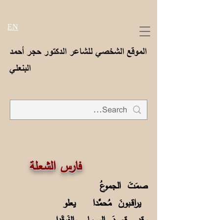
EN
الموقع الشخصي للشاعر الدكتور حجر أحمد
البنعلي
فارس الشعلة
صمَتَ الجموعُ
يراقـبونَ مُحمَّدا يعلو
وقد قصدَ الســما والفَرقَدا