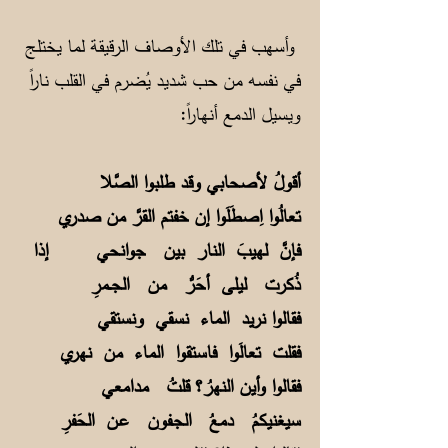
وأسهب في تلك الأوصاف الرقيقة لما يختلج
في نفسه من حب شديد يُضرم في القلب ناراً
ويسيل الدمع أنهاراً:
أقولُ لأصحابي وقد طلبوا الصَّلا
تعالُوا اِصطَلَوا إن خفتم القرَّ من صدري
فإنَّ لهيبَ النار بين جوانحي إذا
ذُكرت ليلى أحَرُّ من الجــمرِ
فقالوا نريد الماء نسقي ونستقي
فقلت تعالَوا فاستقوا الماء من نهري
فقالوا وأين النهرُ؟ قلتُ مدامعي
سيغنيكمُ دمعُ الجـفون عـن الحَفرِ