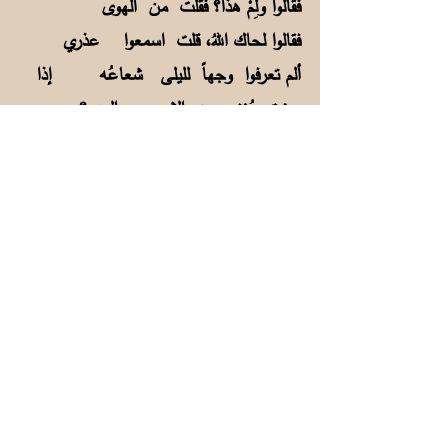
فقالوا ولِمْ هذا؟ فقلت من الهوى
فقالوا لحاك اللهُ، قلت اسمعوا عذري
ألم تعرفوا وجهاً لليلى شعاعُه إذا
برزت يُغني عن الشمسِ والـبدرِ؟
الصلا: الدفئ، وصليت اللحم: شويته.
لحاك: لامك، واللِّحاء والمُلاحاة: الملامة.
فهو يصف قلبه بالرقة وقلب ليلى بالقسوة
لأنها بَعدت عنه:
فؤادي بين أضلاعي غريبُ
ينادي من يُحبُّ فلا يُجيبُ
أحاطَ به البلاءُ فكلَّ يومٍ
تقارعه الصبابة والنحيبُ
لقد جلب البلاءَ عليّ قلبي