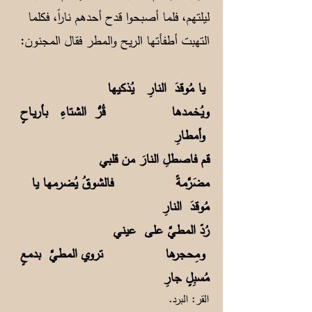
ليلتهم، فلما أصبحوا قدح أحدهم ناراً، فكلما
التهبت أطفأتها الريح والمطر فقال المجنون:
يا مُوقدَ النارِ يُذكيها
ويُخـمدها قُرُّ الشتاءِ بأريـاحٍ
وأمطارِ
قم فاصطلِ النارَ من قلبي
مضَرَّمةً فالشوقُ يُضرمها يا
مُوقدَ النارِ
رُدّ المطيَّ على عيني
ومِحجرها تروي المطيَّ بدمعٍ
مُسبِلٍ جارِ
القر: البرد.