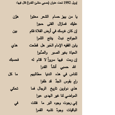
إبريل 1992 تحت عنوان (حسبي منشئ القدرا) قال فيها:
يا من يهز حسام الشعر معتبرا هوِّن
عليك فمـازال الفتى حجرا
إن كان غرسـك في أرض الفلاة فكم بين
الجوانح نبـتُ ينتج الثمرا
يابن الفقيه الإمام الحَبر هل قطعت هذي
الحياة بغير الصبر والصُّبرا
إن رمت فيها سروراً لا قتام له فحسبك
الله حسبي أنشأ القدرا
للناس في هذه الدنيا مطالبهم ما كل
رامٍ بقوس الجدِّ قد ظفرا
هذي دواوين تاريخ الرجال فما تحكي
المواضي لنا غير الهدى عبرا
إني رجوت وجوه البر ما فتئت في
الباقيات وجوهٌ تشـبه القمرا