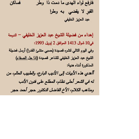
فارفع لواء الهدى ما دمـت ذا وطر فساكن
القبرِ لا يقضي بـه وطرا
عبد العزيز الخليفي
إهداء من فضيلة الشيخ عبد العزيز الخليفي -
الدوحة
في10 شوال 1413 الموافـق 2 إبريل 1993:
وفي اليوم التالي لنشره قصيدة (حسبي منشئ القدرا) أرسل فضيلة
الشيخ عبد العزيز الخليفي للشاعر قصيدة (
إذا حل الصفاء
)
المذكورة أدناه هدية:
أأهدي هذه الأبيات إلى الأديب البارع، والطبيب العالم، من
له في الشعر أحلى نظام، المطلع على فنون الأدب
ومذاهب الكلام، الأخ الفاضل الدكتور حجر أحمد حجر
البنعلي الموقر.
أَبــا طَامِيْ إذا حَـلَّ الصَّفـاءُ وأقبـلَ
وَفدُ شِعْري والـثنـاءُ
فما وجَدَتْ حروفُ المجْدِ شَخْصاً تُصَاغ