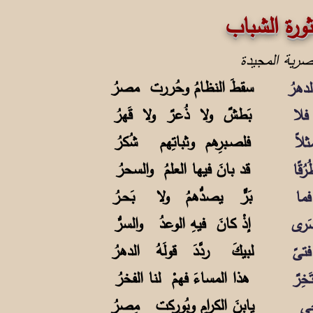
شباب
سقطَ النظامُ وحُررت مصرُ
دهرُ
بَطشٌ ولا ذُعرٌ ولا قَهرُ
فلا
فلصـبرِهم وثباتِهم شُكرُ
لاً
قد بانَ فيها العلمُ والسحرُ
قًا
بَرٌّ يصدُّهمُ ولا بَحـرُ
فما
إذْ كانَ فيهِ الوعدُ والسرُّ
سَرى
لبيكَ ردَّدَ قولَهُ الدهرُ
تىً
هذا المساءَ فهمْ لنا الفخرُ
ِرٌ
يابنَ الكرامِ وبُورِكت مِصرُ
خي