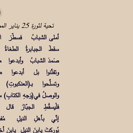
ثورة ال
تحية لثورة 25 يناير المصرية المجيدة
أملى الشبابُ فسطّرَ ال
سقطَ الجبابرةُ الطغاةُ 
صَمدَ الشبابُ وأبدعوا مث
وتفنَّنوا بل أبدعوا طُرُ
وتسلَّحوا بـ(العنكبوتِ) 
والوصلُ في(وَجهِ الكتابِ) 
فلْيسقُطِ الجبّارُ قال ف
إنِّي بأهلِ النيلِ مُفتَخ
بُوركتَ يابنَ النيلِ يابنَ أ