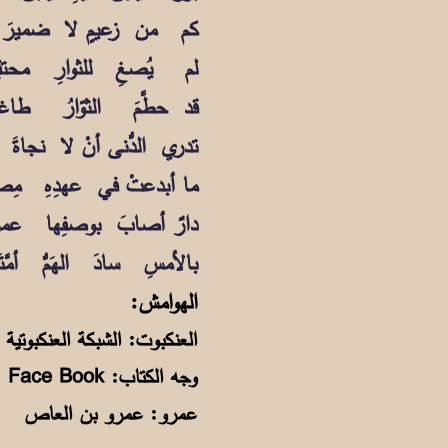
كم من زعيمٍ لا ضميرَ ل
لم يُصغِ للثوارِ محتقِرً
قد حطَّمَ الثوّارُ طاغي
تدري الدُّنى أنْ لا نجاةَ ل
ما أبدعتْ في عهدِهِ مِص
دارٌ أصابَ بوصفِها عم
بالأمسِ سادَ الهَمُّ أمَّتَ
الهوام
العنكبوت: الشبكة العنكبوتية Internet
وجه الكتاب: Face Book
عمرو: عمرو بن العاص