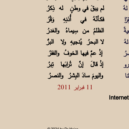
لم يبقَ في وطنٍ له ذِكرُ
هُ
فكـأنّهُ في أُذنِهِ وَقْرُ
ا
الظلمُ من سِيماهُ والغدرُ
ةً
لا البحرُ يُنجيهِ ولا البرُّ
هُ
إذْ عمَّ فيها الخوفُ والفقرُ
رُ
إذْ قالَ إنَّ تُرابَها تِبرُ
رو
واليومَ سادَ البِشرُ والنصرُ
نا
ش:
11 فبراير 2011