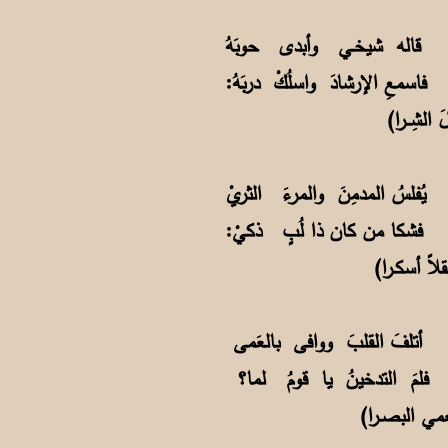
ُ) قاله شيخـي وأبدى حوبَهُ
 فاسمعِ الإرشادَ واسلُكْ دربَهُ:
ِــرا)
سُ المدمِنَ والمرءَ الثريْ
فشكا من كان ذا لُبٍ ذكيْ:
سكـرا)
أتلفَ القلبَ ووافى بالعَمى
فلمَ التدخينُ يا قومُ لما؟
لبصـرا)