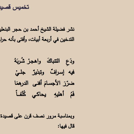
تخميس قصيدة الو
التدخين في أربعة أبيات، وأفتى بأنه حرا
ودَعِ التنباكَ واهجـرْ شُـربَهُ ح
فيه إسـرافٌ وتبذيرٌ جلــيْ خَ
ضرّرَ الأجسـامَ أفنـى الدرهمَا 
فَمُ أهليهِ يحاكـي كُنُفــــاً ح
قال فيها: