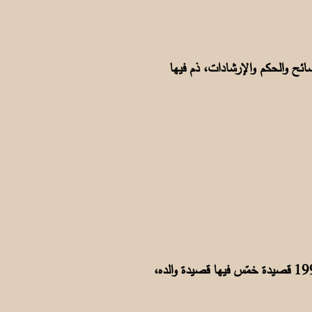
نة 1950م قصيدته اللآلئ السنية التي تحتوي على 177 بيتاً من النصائح والحكم والإرشادات، ذم فيها
وبمناسبة مرور نصف قرن على قصيدة الشيخ التي أفتى فيها بتحريم التدخين، نظم ابنه الشاعر في 18-7-1999 قصيدة خمّس فيها قصيدة والده،