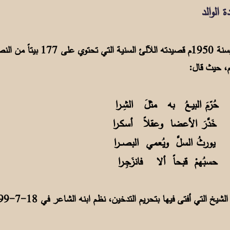
الد
نشر فضيلة الشيخ أحمد بن حجر البنعليس
م، حيث قال:
ُرّمَ البيـعُ به مثلَ الشِـرا
دَّرَ الأعضا وعقلاً أسكـرا
يورثُ السلَّ ويُعمي البصــرا
سبُهمْ قبحاً ألا فانزَجِـرا