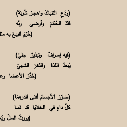
(ودَعِ التنباكَ واهجـرْ شُربَه
فنّدَ الحُكـمَ وأرضى ربَّه
(حُرّمَ البيـعُ به مثلَ الش
(فيه إسـرافٌ وتبذيرٌ جليْ) يُفل
يُبعدُ اللذةَ والثغرَ الشهيْ 
(خَدَّرَ الأعضا وعقلاً أ
(ضرّرَ الأجسامَ أفنى الدرهمَا) 
كلُّ داءٍ في الخلايا قد نَمــا 
(يورثُ السلَّ ويُعمي ا