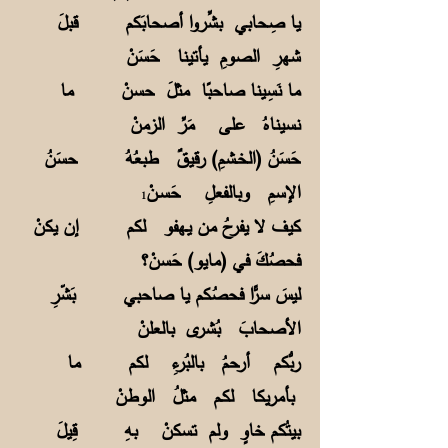
يا صِحابي بشِّروا أصحابَكم قبلَ
شهرِ الصومِ يأتينا حَسَنْ
ما نَسِينا صاحبًا مثلَ حسنْ ما
نسيناهُ على مَرِّ الزمنْ
حَسَنُ (الخـشمِ) رقيقٌ طبعُهُ حسَنُ
الإسمِ وبالفعلِ حَسـنْ
1
كيف لا يفرحُ من يـهفو لكم إن يكنْ
فحصُكَ في (مايو) حَسنْ؟
ليسَ سرًّا فحصُكم يا صاحبي بَشّرِ
الأصحابَ بُشرى بالعلنْ
ربُّكم أرحمُ بالبُرءِ لكم ما
بأمريكا لكـم مثلُ الوطنْ
بيتُكم خاوٍ ولم تسكنْ بهِ قِيلَ