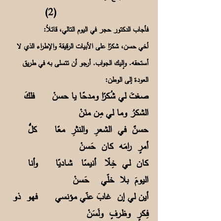
(2)
فأجاب الدكتور حجر في اليوم التالي، قائلاُ:
أخي حسن، شكرًا على الأبيات الرقيقة والإطراء الذي لا
أستحقه. وإليك الجواب. أرجو أن تتسلى به في طريق
العودة إلى الوطن:
صغتَ لي شُكرًا ومدحًا يا حسنْ فلكَ
الشكرُ وما لي مِن منَنْ
حسنٌ في الشعرِ والنثرِ معًا كلُّ
أمرٍ رامَه كان حَسنْ
كان لـي خِلّا أنيسًا شـاديًا وأنا
اليومَ بلا خلّي حَسنْ
أين لي إن غابَ عنّي مؤنسي فهو ذو
فِـكرٍ وظرفٍ ولَسَنْ