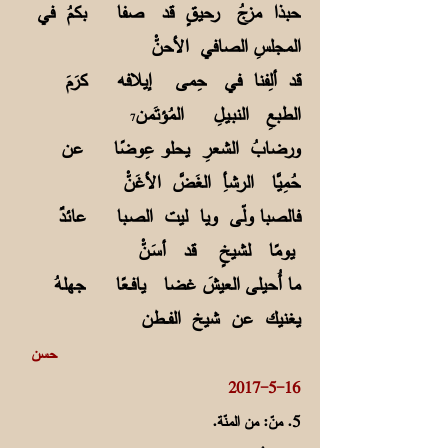
حبذا مزجُ رحيقٍ قد صفا بكمُ في
المجلسِ الصافي الأحنّْ
قد ألِفنا في حِمى إيلافه كرَمَ
الطبعِ النبـيـلِ المُؤتَمن
7
ورضابُ الشعرِ يحلو عِوضًا عن
حُمِيَّا الرشأِ الغَضَّ الأغَنّْ
فالصبا ولّى ويا ليت الصـبا عائدٌ
يومًا لشيخٍ قد أسَـنّْ
ما أُحيلى العيشَ غضا يافــعًا جهلهُ
يغنيك عن شيخ الفـــطن
حسن
16-5-2017
5. منّ: من المنّة.