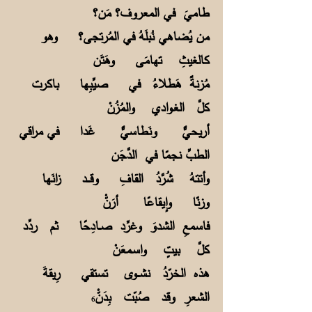
طاميَ في المعروف؟ مَن؟
من يُضاهي نُبلَهُ في المُرتجى؟ وهو
كالغيثِ تهامَى وهَتَن
مُزنةٌ هَطلاءُ في صيِّبِها باكرت
كلَّ الغـوادي والمُزُنْ
أريحيٌّ ونَطاسيٌّ غَدا في مراقي
الطبِّ نجمًا في الدَّجَن
وأتتهُ شُرَّدُ القافِ وقــــد زانَها
وزنًا وإيقاعًا أرَنّْ
فاسمعِ الشدوَ وغرِّد صــادِحًا ثم ردِّد
كلَّ بيتٍ واسـمعَنْ
هذه الخرّدُ نشـــوى تستقي رِيقةَ
الشعرِ وقد صُبّت بِدَنّْ
6