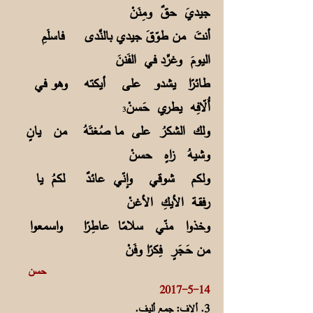
جيديَ حقٌ ومِنَنْ
أنتَ من طوّقَ جيدي بالنَّدى فاسلَمِ
اليومَ وغرِّد في الفَننَ
طائرًا يشدو على أيكته وهو في
أُلّافِه يطري حَسنْ
3
ولك الشكرُ على ما صُغتَهُ من يانٍ
وشيهُ زاهٍ حسنْ
ولكم شوقي وإنّي عائدٌ لكمُ يا
رفقـة الأيكِ الأغنْ
وخذوا منّي سلامًا عاطِرًا واسمعوا
من حَجَرٍ فِكرًا وفَنْ
حسن
14-5-2017
3. ألاف: جمع أليف.