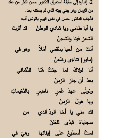
2. إشارة إلى حقيقة استغراق الدكتور حسن أكثر من عقد
من الزمان وهو يبني بيته الذي لم يسكنه بعد.
فأجاب الدكتور حسن في نفس اليوم بالوتس أب:
يا أبا طامي ويا شادي الوطنْ قد أثرتَ
الشعرَ فينا والشجنْ
أنتَ مـن أحيا بسُقمي أمَلاً وهو في
(مايو) تناءَى وظعنْ
أنا لولاكَ لما جئتُ هُنا للتّشافي
بعدَ أن جارَ الزمنْ
وتولّى عهدُ عُمرٍ ناضِرٍ بالنُعَيماتِ
ويا هولَ الزمنْ
لك مني يا أخـا الودِّ الذي من
سجاياهُ تَبدّى للعَلنْ
لستُ أسطيعُ على إيفائها وهيَ في