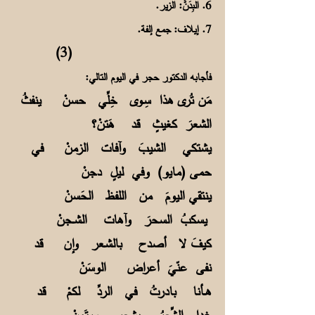
6. البِدَنّْ: الزير.
7. إيلاف: جمع إلفة.
(3)
فأجابه الدكتور حجر في اليوم التالي:
مَن تُرى هذا سِـوى خِلِّي حسنْ ينفثُ
الشعرَ كغيثٍ قد هَتنْ؟
يشتكي الشيـبَ وآفات الزمنْ في
حمى (مايو) وفي ليلٍ دجنْ
ينتقي اليومَ من اللفظ الحَسنْ
يسكبُ السحرَ وآهات الشــجنْ
كيفَ لا أصدح بالشـعر وإن قد
نفى عنّيَ أعراض الوسَنْ
هــأنا بادرتُ في الردِّ لكمْ قد