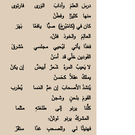
درسَ العلمَ وآدابَ الوَرى فارتوى
منها كثيرًا وفطَنْ
كان في (كامْبْرِجَ) صبًّا يافعًا بَهَرَ
العالِمَ والخودَ فتَنْ
4
فغدًا يأتي ليُحيي مجـلسي مُشرقَ
الفَودين خلّي قد أسَنْ
لا يَعيبُ المرءُ شَـعرٌ أبيضٌ إن يكنْ
يمـلكُ عقلاً كحَسنْ
يُنشدُ الأصحابَ إن عمَّ المَسا يُطرب
القومَ بلحنٍ وشجنْ
كلُّنا يرنو إلـى طلعَتهِ مثلما
المشركُ يرنو لوثنْ
5
فهنيئًا لـي وللصــحبِ غدًا ستقَرّ