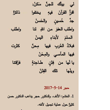
لي بيتُك للجـنِّ سَكنْ
2
اقرأِ القرآنَ فيهِ يختفوا ذاكرًا
جدَّ حُسـينٍ والحَسنْ
واطلب العفوَ مـن اللهِ لنا واطلب
الــسلمَ لأبناءِ اليمنْ
فبلادُ العُربِ فيها مِحنٌ كثرت
فيها المآســـي والمِحَنْ
يا لَها من فِتَنٍ طـــاحِنةٍ فرّقتنا
ويلَـها تلك الفِتَنْ
حجر
14-5-2017
1. الخشم: الأنف. والدكتور حجر يداعب الدكتور حسن
كثيرًا حول عملية تجميل لأنفه.