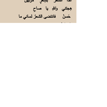
غدا الشِّعرُ بشِـعرٍ مرتَهنْ
هِجتني واللهِ يا صاحِ
حَسنْ فانتضى الشعرُ لساني ما
اســتكنْ
دَعكَ من عِشـقٍ وأشعارِ الهوى ليس
هذا مُستَـحبًا في الوطنْ
سنـةُ اللهِ افتنانٌ
بالنسا عارضوها وهـجوا تلك السننْ
يا لهم يَهجـونَ حُبًّا صادِقًا كيفَ
لا يُعشَق ذو الوجهِ الحَسنْ؟
لامني اللوّامُ لومًا عنـدما قلتُ
فـتي التشبيهِ (يرنو لوثنْ)
8
لا تلوموا شـاعرًا في فنِّهِ لو
أتى يَنحتُ بالشِّعرِ وَثنْ