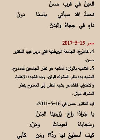
العينُ في قربِ حسنْ
نحـمدُ اللهَ سيأتي باسمًا دونَ
داءٍ في حِجاهُ والبدنْ
حجر
15-5-2017
4. كامْبْرِجَ: الجامعة البريطنية التي درس فيها الدكتور
حسن.
5. التشبيه بالوثن: المشبه هو نظر الجالسين للممدوح.
المشبه به: نظر المشرك للوثن. وجه الشبه: الاهتمام
والاحترام. فالشاعر يشبه النظر إلى الممدوح بنظر
المشرك للوثن.
فرد الدكتور حسن في
16-5-2011
:
يا جَوادًا راحَ يُزجينا المِننْ
وسَجاياهُ نُعيماتٌ ومَنّ
5
كيف أسطيعُ لها ردًّا؟ ومَن كأبي