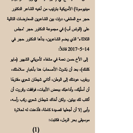
مينيوسوتا) الأمريكية بترتيب من أخيه الشاعر الدكتور
حجر مع المشفى، درات بين الشاعرين المعارضات التالية
على (الوتس أب) في مجموعة الدكتور حجر "مجلس
الثلاثاء" الذي يضم الشاعرين، بدأها الدكتور حجر في
14-5-2017
قائلاً:
إلى الأخ حسن نعمة في مشفاه لأمريكي الشهير (مايو
كلنك)، بعد أن بَشرتُ الأصحابَ هنا بأخبارِ سلامتك،
وبقرب عودتك إلى الوطن، أتاني شيطان شعري مقترحًا
أن أسلّيَك، وأداعبَك ببعض الأبيات، فوافقت وقررت أن
أكتب لك بيتين. ولكن أخاك شيطان شعري ركب رأسه،
وأبى إلا أن أجعلها قصيدة كاملة، فأذعنت له لحلاوة
موسيقى بحر الرمل، فكتبت:
(1)