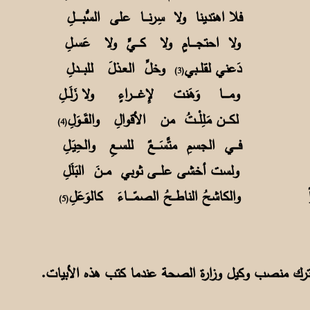
ُــلاً فلا اهتدينا ولا سِرنـــا على السُّبـــــلِ
نـــا ولا احتجــــامٍ ولا كـــيٍّ ولا عَسـلِ
 سبـبٍ دَعني لقلــبي
وخلِّ العـذلَ للبـــدلِ
(3)
خِـراً ومــــا وَهَنت لإِغــــراءٍ ولا زَلَــلِ
حـدٍ لكـــن مَلِلْــتُ من الأقوالِ والقَــوَلِ
(4)
ــا فـــي الجسمِ متَّسَـــعٌ للسـعِ والحِيَـلِ
رِبهـم ولست أخشى علـــى ثوبي مــنَ البَلَلِ
ً والكاشحُ الناطــحُ الصمّــــاءَ كالوَعَلِ
(5)
رك منصب وكيل وزارة الصحة عندما كتب هذه الأبيات.