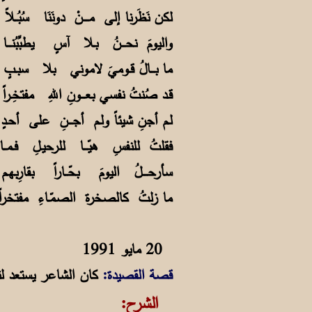
لكن نَظَرنا إلى مــــنْ دونَنَا سُب
واليومَ نحـــنُ بـلا آسٍ يطبِّبُ
ما بـــالُ قـوميَ لاموني بلا
قـد صُنتُ نفسي بعـــونِ اللهِ مفت
لـم أجنِ شيئاً ولـم أجـــنِ على أ
فقلتُ للنفسِ هيّـــا للرحيـلِ فـم
سأرحــــلُ اليومَ بحّــاراً بقا
ما زلتُ كالصخرة الصمّـاءِ مفتخرا
20 مايو 1991
قصة القصيدة:
كان الشاعر يستعد لت
الشرح: