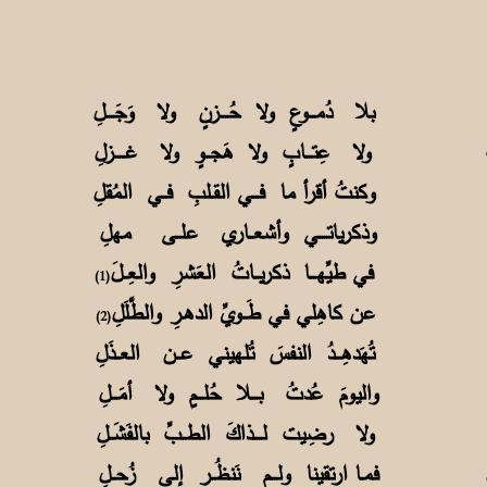
ـــلِ بلا دُمـــوعٍ ولا حُــــزنٍ ولا وَجَــــلِ
ـبٍ ولا عِتـــابٍ ولا هَجــوٍ ولا غـــــزلِ
هـم وكنتُ أقرأ ما فـــي القـلبِ فــي المُقلِ
َحـفظتي وذكرياتــــي وأشعــاري علــى مهلِ
ـــتي في طيِّهـــا ذكريــاتُ العَشرِ والعِــلَ
(1)
ــهــا عن كاهِلي في طَــويِّ الدهـرِ والطَّلَلِ
(2)
ــهــا تُهَدهِـــدُ النفسَ تُلهيني عــن العــذَلِ
نــي واليومَ عُدتُ بـــلا حُلـــمٍ ولا أمَـــلِ
ــبٍ ولا رضِيت لــــذاكَ الطــبِّ بالفَشَــلِ
حــلٍ فمـا ارتقينا ولـــم نَنظُــر إلى زُحــلِ