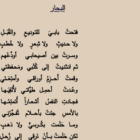
البحار
فتحتُ بابـــيَ للتـوديـعِ والقُبَـ
ولا حــديثٍ ولا شِعـرٍ ولا خُط
وســـرتُ بين أصيحابــي أودِّعُ
ثـم انـثـنـيـتُ إلى كُتْـبي وم
وقمتُ أَحــــزِمُ أوراقــي وأمتِعَ
وعُــدتُ أحمِــل طيَّاتــي لأُلقِيَ
فجــادتِ النفسُ أشعــاراً أُتمتِمُ
بالأمسِ جئتُ بأحــــلام تُفـجِّرُ
ومـــا حَلَمت بكُـــرسيٍّ ولا ذه
لكن حَلَمتُ بــــأنْ نَرقى إلى زُ