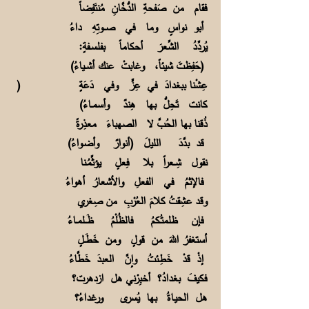
فقام من صَفحةِ الدُّخَّانِ مُنتَفِضاً
أبو نواسٍ وما في صـــوتِهِ داءُ
يُردِّدُ الشِّعرَ أحكاماً بفلســفةٍ:
(حَفِظتَ شيئاً، وغابتْ عنك أشــياءُ)
عِشْنا ببغدادَ في عِزٍّ وفي دَعَةٍ (
كانت تَحِلُّ بها هِندٌ وأسمــاءُ)
ذُقنا بها الحُبَّ لا الصهباءَ معذِرةً
قد بدَّدَ الليلَ (أنوارٌ وأضـواءُ)
نقول شِــعراً بلا فِعلٍ يؤثِّمُـنا
فالإثمُ في الفعلِ والأشعارُ أهواءُ
وقد عشِقتُ كلامَ العُرْبِ من صِغري
فإن ظلمتُـكمُ فالظُلْمُ ظَـــلمــاءُ
أستغفرُ اللهَ من قولٍ ومن خَطَــلٍ
إذْ قدْ خَطِـئتُ وإنَّ العبدَ خَطَّاءُ
فكيفَ بغدادُ؟ أخبِرْني هل ازدهرت؟
هل الحيـاةُ بها يُسرى ورغداءُ؟