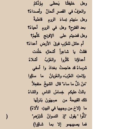
وهل خليفتُنا يَحظى بِــوُدِّكمُ
والعزفُ في القصرِ ألحانٌ وأصـداءُ؟
وهل سَبيتم نِساءَ الرومِ قاطـبةً
بعد الفتوحِ؟ وهل في الرومِ أحياءُ؟
وهل قضيتم على الإفرنجِ كلِّهمُ؟
أم عاشَ للعُرْبِ فوقَ الأرضِ أعداءُ؟
فقلتُ يا شـاعِراً أشعارُه خلُدت
أعداؤُنا كَثُـروا والعُرْبُ أشلاءُ
شرساءُ قد هاجمتْ بغدادَ وا أسفي
ولامتِ العُرْبَ، والعُربانُ ما ساؤُوا
"مَنْ ذلَّ ما ساءَ" قال الشيخُ منفعِلاً
بالتْ عليكم خِساسُ الناسِ والشاءُ
تلك القبيحةُ من صِهيَونَ بَذرتُها
ما (لاحَ من وجهِها في البيتِ لألاءُ)
"ذَلُّوا " يقول "إذِ النسوانُ تُنذِرُهم" (
فما يصيبهمو إلا بما شــاؤُوا)