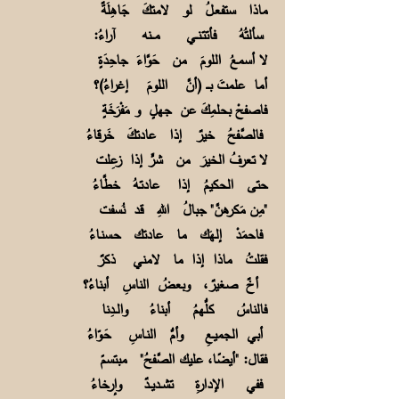
ماذا ستفعـلُ لو لامتكَ جَاهِلَةٌ
سألتُهُ فأتتـنــي مـــنه آراءُ:
لا أسمعُ اللومَ من حَوَّاءَ جاحِدَةٍ
أما علمتَ بـــ (أنَّ اللومَ إغراءُ)؟
فاصفحْ بحلمِكَ عن جهلٍ و مَفْرَخَةٍ
فالصَّفحُ خيرٌ إذا عادتكَ خَرقاءُ
لا تعرفُ الخيرَ من شرٍّ إذا زعِلت
حتى الحكيمُ إذا عادتـهُ خطَّاءُ
"مِن مَكرهنَّ" جبالُ اللهِ قد نُسفت
فاحمَدْ إلهَك ما عادتك حـسنـاءُ
فقلتُ ماذا إذا ما لامني ذكرٌ
أخٌ صغيرٌ، وبعضُ الناسِ أبناءُ؟
فالناسُ كلُّهمُ أبناءُ والــدِنا
أبي الجميـعِ وأمُّ النـاسِ حَـوّاءُ
فقال: "أيضًا، عليك الصَّفحُ" مبتسمً
ففي الإدارةِ تشــديــدٌ وإرخاءُ