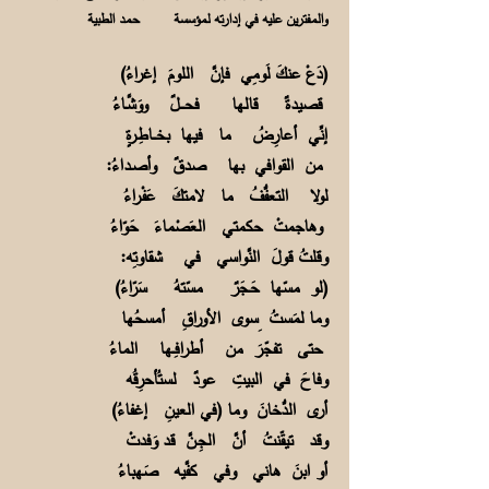
والمفترين عليه في إدارته لمؤسسة حمد الطبية
(دَعْ عنكَ لَومِي فإنَّ اللومَ إغراءُ)
قصيدةٌ قالها فحــــلٌ ووَشَّـاءُ
إنِّي أعارِضُ ما فيها بخـــاطِـرةٍ
من القوافي بها صدقٌ وأصـداءُ:
لولا التعفُّفُ ما لامتكَ عَفْـراءُ
وهاجمتْ حكمتي العَصْماءَ حَوّاءُ
وقلتُ قولَ النَّواسي في شقاوتِه:
(لو مسّها حَـجَرٌ مسّتهُ سَرّاءُ)
وما لمَستُ ِسوى الأوراقِ أمسحُها
حتى تفجّرَ من أطرافِــها الماءُ
وفاحَ في البيتِ عودٌ لستُأحرِقُه
أرى الدُّخانَ وما (في العينِ إغفاءُ)
وقد تيقّنتُ أنَّ الجِـنَّ قد وَفدتْ
أو ابنَ هاني وفي كفَّيه صَهباءُ