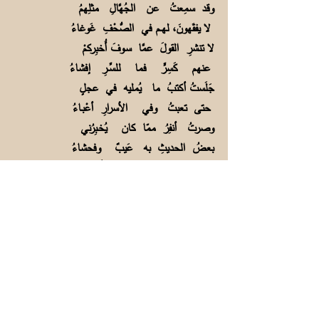
وقد سمِعتُ عن الجُهَّالِ مثلِهمُ
لا يفقَهونَ، لهــم في الصُّحْفِ غَوغاءُ
لا تنشرِ القولَ عمَّا سـوفَ أُخبِركمْ
عنهم كَسِرٍّ فما للسِّــرِ إفشاءُ
جَلَستُ أكتبُ ما يُمليه في عجلٍ
حتى تعبتُ وفي الأسرارِ أعْبـاءُ
وصرتُ أنفِرُ ممّا كان يُخـبِرُني
بعضُ الحديثِ به عَيبٌ وفحشاءُ
فقلتُ هذا هِجاءٌ لستُ أَنشدُهُ
فأنت يا شيــخُ مدّاحٌ وهجَّاءُ
فقالَ جنّيُّهُ سَجِّلْ مُــداخَلَتي
بيتاً أُضيفُ، بـهِ داءٌ وأدواءُ:
سأكتمُ السِرَّ إن تابوا مُهادَنَةً
وإن أساؤُوا فهم واللهِ قدْ شـاؤُوا
فقلتُ أقبَلُ ذاكَ البيتَ أكتُبـهُ
قد جازَ في مهنتي صَـفحٌ وإعفاءُ