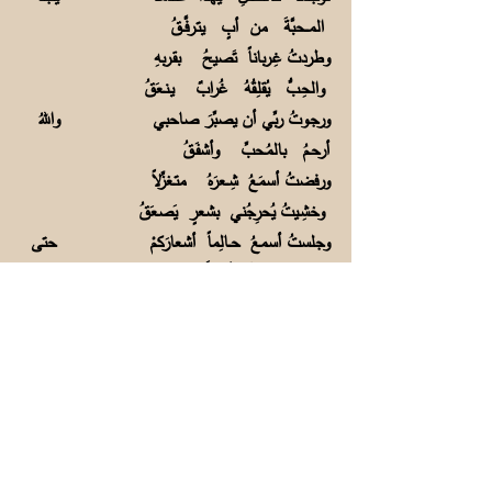
المـــحبَّةَ من أبٍ يتـرفَّــقُ
وطردتُ غِـرباناً تَصيحُ بقـربهِ
والحِـبُّ يُقلِـقُهُ غُرابٌ يـنـعَقُ
ورجـوتُ ربِّي أن يصبِّرَ صاحبي واللهُ
أرحـمُ بالمُـحبِّ وأشفَـقُ
ورفضتُ أسمَعُ شِــعرَهُ متـغزِّلاً
وخشِـيتُ يُحرِجُني بشعرٍ يَصعَقُ
وجلستُ أسمعُ حــالِماً أشعارَكمْ حتى
طَرِبــتُ وها أقولُ فأَصدُقُ
يا إخوتي جئــنا لكمْ مــن دَوحَةٍ
خضــراءَ تزخَرُ بالورودِ وتــعبَقُ
منـها الســلامُ نَزُفُّهُ بمــحبَّةٍ والحُبُّ
يظهَرُ كالشموسِ ويُشرِقُ
أجدادُكمْ مــن شرقِنا قد هـاجَروا
فجذورُكمْ لا شـكَّ عندي المَشرِقُ
وأنا أقــولُ بأنَّنا من "جينــةٍ"