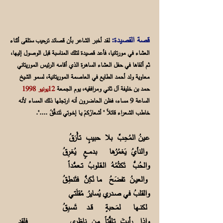
قصة القصيدة:
لقد أخبر الشاعر بأن قصائد ترحيب ستلقى أثناء
العشاء في مورتانيا، فأعد قصيدة لتلك المناسبة قبل الوصول إليها،
ثم ألقاها في حفل العشاء الساهرة الذي أقامه الرئيس الموريتاني
معاوية ولد أحمد الطايع في العاصمة الموريتانية، لسمو الشيخ
حمد بن خليفة آل ثاني ومرافقيه، يوم الجمعة
12يونيو 1998
الساعة 9 مساء، فظن الحاضرون أنه ارتجلها ذلك المساء لأنه
خاطب الشعراء قائلاً " أشعارُكمْ يـا إخـوتي تَتدفَّقُ ....".
عـينُ المُحِـبِّ بلا حبيبٍ تـأْرَقُ
والنأيُ يَغمُرُها بدمــعٍ يُغـرِقُ
والحُبُّ تَكتُمُهُ الــقـلوبُ تــعمُّداً
والعيــنُ تفضَحُ ما نُكِنُّ فتَنطِقُ
والقلبُ في صـدري يُسايرُ مُقلَتـي
لكنــها لمَـحبةٍ قــد تَسـبِقُ
وإذا رأيـتَ تـلفُّتاً مـن ناظري فلقد