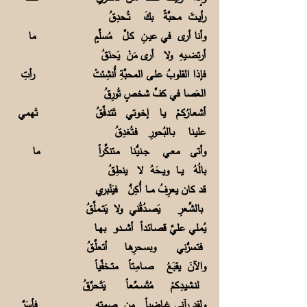
رأيــتَ محبَّةً بكَ تُــحدِقُ
وأنا أرى في عيــنِ كـلِّ مُسلِّمٍ ما
أرتضــيهِ ولا أرى مَنْ يَحنَقُ
فإذا القلوبُ علـى المحبَّةِ أُنشِـئتْ رأتِ
العَصا في كفِّ شخصٍ تُورِقُ
أشعـارُكـمْ يـا إخـوتي تَتدفَّقُ تَهمي
عليـنا بـالبُحورِ فـتُغدِقُ
وأتى معـي جــنيُّـنا مـتنكِّراً ما
بالُهُ يـــا ويــحَهُ لا ينطِقُ
قد كان يعرِفُ مـــا أُكِنُّ فيَنْبري
بالشِّـعرِ يَصــدُقُني ولا يَتــملَّقُ
يُملي عليَّ قصـائداً أشــــدو بهــا
فتـسرُّني وبسـحرِهـا أتعلَّـقُ
والآنَ يقبَعُ صــامِـتاً متــخفِّياً
لنـشيـدِكمْ مُتَســمِّعاً يَتَـحرَّقُ
ولقد رآني غــاضِباً من صمتِه فأسَرَّ