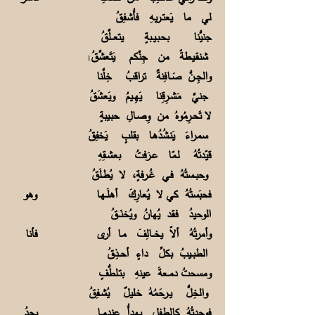
لي ما يَعتــريـهِ فأُشـفِقُ
جنيُّنا بحـبـيــبةٍ يتعـــلَّقُ
شنـقـيـطةً من جِنِّكم يَتَعشَّقُ
1
والجِــنُّ صَــافِنةٌ تراقبُ خِلَّنا
جنيَّ مَشــرِقِنا يَهِــيمُ ويَعشَقُ
لا تَحــرِمُوهُ من وِصـالِ حبـيبةٍ
سمـراءَ يَنـشُدُهـا بقلبٍ يَخفِقُ
قيّدتُهُ لـمّا عــرَفتُ بعشــقِهِ
وحبــستُهُ فـي غُــرفةٍ، لا يُطـلَقُ
فحبَستُهُ كي لا يُعارِكَ أهلَــهـا وهو
الوحيدُ فـقد يُهانُ ويُخنَـــقُ
وأمرتُهُ ألاّ يخـــالِفَ مـا أرى فأنا
الطبــيبُ بكلِّ داءٍ أحــذِقُ
ومسحتُ دمــعةَ عينهِ بتـلطُّفٍ
والخِلُّ يــرحَمُهُ خليلٌ يُشــفِقُ
فوجدتُهُ كالطـفلِ يهدأُ عندمــا يجدُ