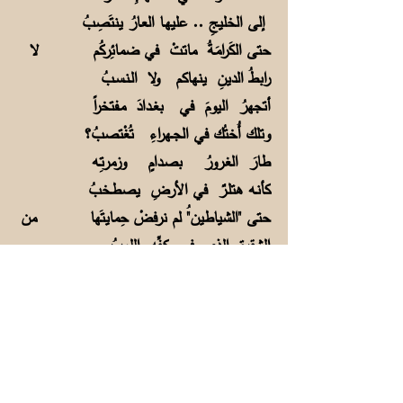
إلى الخليجِ .. عليهـا العـارُ ينتَصِبُ
حتى الكَرامَـةُ ماتتْ في ضمائِركُم لا
رابطُ الدينِ ينهاكم ولا الـنـسـبُ
أتجهرُ اليومَ في بغــدادَ مـفتخراً
وتلك أُختُك في الجــهراءِ تُغْتصبُ؟
طارَ الغـرورُ بصـدامٍ وزمرتِـه
كأنـه هتلـرٌ في الأرضِ يصطـخبُ
حتى "الشياطين"ُ لم نرفضْ حِمايتَها من
الشقيـقِ الـذي في كـفِّه اللهبُ
ذاك الشقيقُ الذي يبغي الفناءَ لـنا يا
ويحَه ظالـمٌ يـا ويحِـــه كَلِبُ
2
"فالبشُّ" بالأمسِ من أعداءِ أمتِنا
حليـف شاميرَ تخشــى غدرَه العربُ
فأصبحَ اليـومَ من أبطالِ أمتِنـا