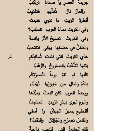
جريمةَ العصرِ يا صــدامُ ترتكِبُ
والعـارُ نـارٌ تُغـذّيها فتــلـتَهِبُ
أقطرةُ الـزيتِ ما تـنوي غنيمتَـه
وفي الكويت دمــاءُ العرب تنسكِبُ؟
وفي الكويتُ تصيحُ الأمُّ يـائسـةً
والطفـلُ في حضــنِها يبكي فتنتحبُ
هذي الكويتُ التي قـامت تُسانِدُكم لم
يثنِهـا الشَّغْبُ والصاروخُ والرُعُبُ
كأنها لـم تقمْ يوماً لنُـصـرَتِـكُم
بالدَّمّ والمالِ مـن خيــراتِها تَهَـبُ
1
ووحدةُ العربِ كان البعثُ يعبُدُهـا
واليومَ تهوي بـبـئرِ الزيـتِ تحــتجِبُ
أللخليجِ يـســيرُ الجيشُ وا أسفي
والقدسُ تصـرُخ والجَوْلانُ والنَـقَـبُ؟
تلك الحشودُ التي للنهـبِ نازحـةٌ