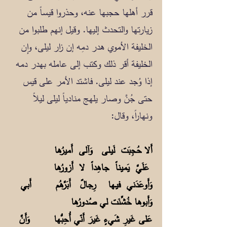
قرر أهلها حجبها عنه، وحذروا قيساً من
زيارتها والتحدث إليها. وقيل إنهم طلبوا من
الخليفة الأموي هدر دمِه إن زار ليلى، وإن
الخليفة أقر ذلك وكتب إلى عامله بهدر دمه
إذا وُجد عند ليلى. فاشتد الأمر على قيس
حتى جُنَّ وصار يلهج منادياً ليلى ليلاً
ونهاراً، وقال:
أَلا حُجِبَت لَيـلى وَآلى أَميرُها
عَلَيَّ يَميناً جاهِداً لا أَزورُها
وَأَوعَدَني فيـها رِجالٌ أَبَرَّهُم أَبي
وَأَبوها خُشِّنَت لي صُدورُها
عَلى غَيرِ شَيءٍ غَيرَ أَنّي أُحِبُّها وَأَنَّ