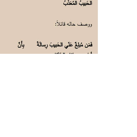
الحَبيبُ المُعَذِّبُ
ووصف حاله قائلاً:
فَمَن مُبلِغٌ عَنّي الحَبيبَ رِسالَةً بِأَنَّ
فُؤادي دائِمُ الخَفَقانِ
وَأَنِّيَ مَمنوعٌ مِنَ النَومِ مُدنَفٌ وَعَينايَ
مِن وَجدِ الأَسى تَكِفانِ؟
(10)
فقد تحير في حب ليلى ولم يعرف لمشكلته
حلاًّ، فصار يعتب على ليلى ويتهمها بهجره:
فَوَاللَهِ ثُمَّ اللَهِ إنّــي لَدائِبٌ