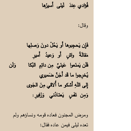
فُؤادي عِندَ لَيلى أَسيرُها
وقال:
فَإِن يَحجِبوها أَو يَحُلْ دونَ وَصلِها
مَقالَةُ واشٍ أَو وَعيدُ أَميرِ
فَلَن يَمنَعوا عَينَيَّ مِن دائِمِ البُكا وَلَن
يُخرِجوا ما قَد أَجَنَّ ضَميري
إِلى اللَهِ أَشكو ما أُلاقي مِنَ الجَوى
وَمِن نَفَسٍ يَعتــادُني وَزَفيرِ
1
ومرض المجنون فعاده قومه ونساؤهم ولم
تعده ليلى فيمن عاده فقال: