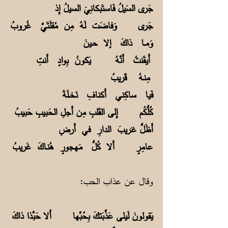
جَرى السَيلُ فَاستَبكانِيَ السيلُ إِذ
جَرى وَفاضَت لَهُ مِن مُقلَتَيَّ غُروبُ
وَمــا ذاكَ إلا حـينَ
أَيقَنتُ أَنَّهُ يَكونُ بِوادٍ أَنتِ
مِنـهُ قَريبُ
فَيا ساكِني أَكنافِ نَخــلَةَ
كُلُّكُم إِلى القَلبِ مِن أَجلِ الحَبيبِ حَبيبُ
أَظَلُّ غـَريبَ الدارِ في أَرضِ
عامِرٍ أَلا كُلُّ مَهجورٍ هُنـاكَ غَريبُ
وقال عن عذاب الحب:
يَقولونَ لَيلى عَذَّبَتكَ بِحُبِّها أَلا حَبَّذا ذاكَ