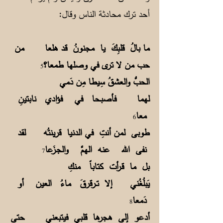
أحد ترك محادثة الناس وقال:
ما بالُ قلبِكَ يا مجنونُ قد هلعا من
حب من لا ترى في وصلها طمعا؟
5
الحبُّ والعشقُ سِيطا مِن دَمي
لهما فأصبـحا في فؤادي نابتينِ
معا
6
طوبى لمن أنتِ في الدنيا قرينتُه لقد
نفى الله عنه الهمَّ والجـزَعا
7
بل ما قـرأت كتاباً منكِ
يَبلُغُني إلا تــرقرقَ ماءُ العين أو
دَمعا
8
أدعو إلى هجرها قلبي فيتبعني حتى