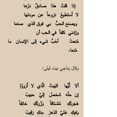
إذا قلتُ هذا صـادقٌ نـزَعا
لا أستطيعُ نزوعاً عن مودتها
ويصنع الحبُّ بي فوق الذي صنعا
وزادني كلفاً في الحب أن
مُنعتْ أحَبُّ شيء إلى الإنسان ما
مُنعا
9
وقال يناجي بيت ليلى:
ألا أَيُّها البَيــتُ الَّذي لا أَزورُهُ
إن حلّه شخـصٌ إليَّ حبيبُ
هَجَرتُكِ مُشـــتاقاً وَزُرتُكِ خائِفاً
وَفيكِ عَــليَّ الدَهرَ مِنكِ رَقيبُ