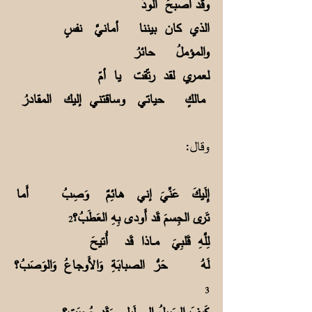
وقد أصبحَ الودُّ
الذي كان بيننا أمانيَّ نفسٍ
والمؤملُ حائرُ
لعمري لقد رتّقت يا أمّ
مالكٍ حياتي وساقتني إليك المقادرُ
وقال:
إِلَيكَ عَنِّيَ إني هـائِمٌ وَصِبُ أَما
تَرى الجِسمَ قَد أَودى بِهِ العَطَبُ؟
2
لِلَّهِ قَلبِيَ مــاذا قَد أُتيحَ
لَهُ حَرُّ الصبابَةِ وَالأَوجاعُ وَالوَصَبُ؟
3