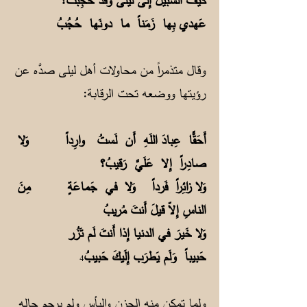
كَيفَ السَبيلُ إِلى لَيلى وَقَد حُجِبَت؟
عَهدي بِها زَمَناً ما دونَها حُجُبُ
وقال متذمراً من محاولات أهل ليلى صدَّه عن
رؤيتها ووضعه تحت الرقابة:
أَحَقًّا عِبادَ اللَهِ أَن لَستُ وارِداً وَلا
صادِراً إِلا عَلَيَّ رَقيبُ؟
وَلا زائِراً فَرداً وَلا في جَماعَةٍ مِنَ
الناسِ إِلاّ قيلَ أَنتَ مُريبُ
وَلا خَيرَ في الدنيا إِذا أَنتَ لَم تَزُر
حَبيباً وَلَم يَطرَب إِلَيكَ حَبيبُ
4
ولما تمكن منه الحزن واليأس ولم يرحم حاله