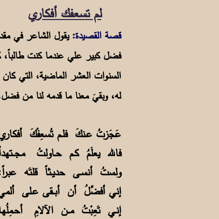
لم تسعفك أفكاري
قصة القصيدة:
فضل كبير علي عندما كنت طالباً، ك
السنوات العشر الماضية، التي كان لي
له، وبقيَ معنا ما قدمه لنا من فضل
عَجَزتُ عـنكَ فلـم تُسعِفْكَ أفكا
فالله يعلَمُ كـم حـاولتُ مجــتهد
ولستُ أنسـى حديـثاً قلتَه عبرا
إني أفضِّلُ أن أبــقى عـلى ألمي
إنـي تَعِبْتُ مــن الآلامِ أحـمِ