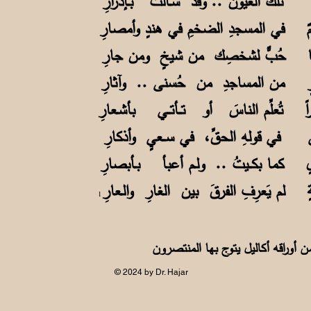
هم تلكَ العيونُ .. وقد سـالت بـإدرارِ
ألمٌ في المسجدِ الضخمِ في هندٍ وأمصارِ
دفعُها حُبٌّ لشخصِك من شيخٍ ومن جارِ
ُرَرٍ من المساجدِ من حُسنى .. وآثارِ
راً تُعلِّم الناسَ أو تــأتــي بأشـعارِ
في في قولهِ الحقِّ، في ســعيٍ وأذكارِ
ٍ كما بكــيتُ .. ولـم أعبأ بـأبصارِ
 لم يَعرِفِ الفرقَ بين الغارِ والـعارِ
1
أوراقه أكاليل يتوج بها المنتصرون
© 2024 by Dr. Hajar