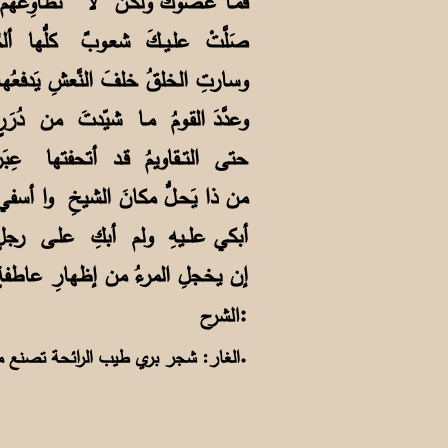
فمـا عَـصَوْك ولكـنْ لا تُطاوِعُ
صَلَّتْ علـيــكَ شعـوبٌ كلُّها 
وسارتِ الخلقُ خلفَ النَّعشِ يَ
وعدَّدَ القـومُ مـا شيّدتَ من د
حتى التــقاويمُ قـد أتحفتها عِبَ
من ذا يَحـلُّ مكانَ الشيخِ وا أس
أبكي علــيهِ ولم أبكِ علـى رجل
إن يخجلِ المرءُ من إظهارِ عاطفةٍ
:
الشرح
.
الغار: شجر بري طيب الرائحة تصنع من 