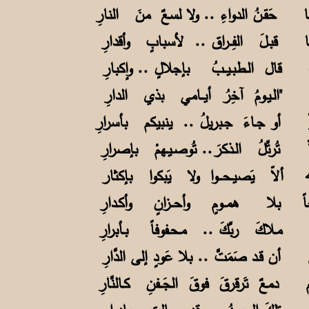
نا قبـلَ الفِــراق .. لأسبابٍ وأقدارِ
عَةٍ قال الـطبـيــبُ بإجلالٍ .. وإكبارِ
ً أو جـاءَ جـبريلُ .. ينبيكم بأسرارِ
 تُرتِّلُ الـذكرَ.. تُوصـيـهمْ بإصرارِ
كمتِه ألاّ يَصيـحـــوا ولا يَبكوا بإكثار
اً مـلاكَ ربِّكَ .. مـحـفوفاً بـأبرارِ
 أن قـد صَمَتَّ .. بلا عَودٍ إلى الدَّارِ
هم دمعٌ تَرقرقَ فوقَ الجَــفنِ كـالنَّارِ