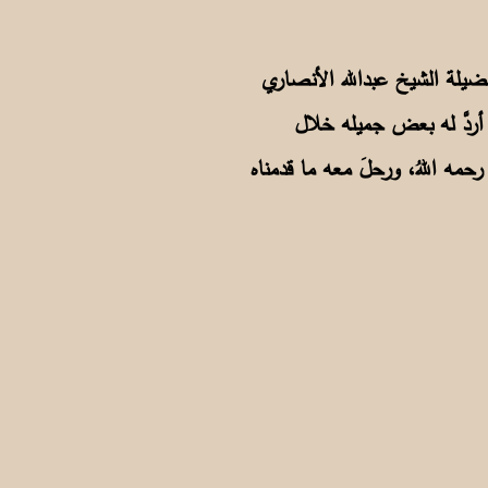
ه للشيخ عبدالله الأنصاري سنة 1989: "لقد كان لفضيلة الشيخ عبدالله الأنصاري
ردَّ له بعض جميله خلال
مه اللهُ، ورحلَ معه ما قدمناه