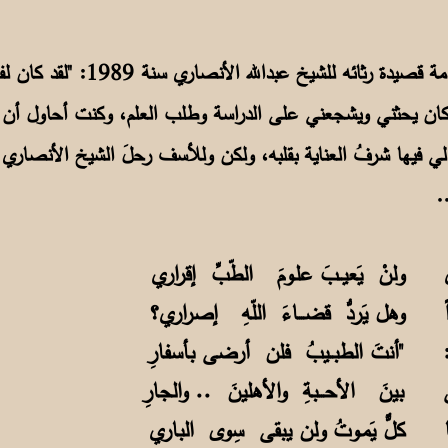
يقول الشاعر في مقدمة قصيدة رثائ
ان يحثني ويشجعني على الدراسة وطلب العلم، وكنت أحاول أن أ
 فيها شرفُ العناية بقلبه، ولكن وللأسف رحلَ الشيخ الأنصاري رح
..
ري ولنْ يَعيــبَ علـومَ الطّبِّ إقراري
اً وهل يَردُّ قضـــاءَ اللّهِ إصراري؟
ً: "أنتَ الطبــيبُ فلن أرضى بأسفارِ
 بينَ الأحـــبةِ والأهلينَ .. والجارِ
لُها كلٌّ يَمـوتُ ولن يبقى سِوى الباري