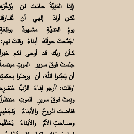
إذا المَنِيَّةُ حـانــت لـن يُؤَخِّرَها حَقـنُ الدواءِ .. ولا لسعٌ منَ النارِ)
لكــن أرادَ إلهـي أن تُفـــارقَ
يومُ المَنــيَّـةِ مشــهودٌ بواقِ
جَمَّـعـتَ حـولَكَ أبناءً وقلتَ لهم: "الـيـومُ آخِرُ أيــامي بذي الدارِ"
كــأن ربَّك قـد أوحى لكـم خبرا
جلستَ فوقَ سـريرِ الموتِ مبتسماً
أن يَعبُدوا اللَّهَ، أن يرضَوا بح
وقلت: "أرجو لِقـاءَ الرَّبِّ مُنشـرِحاً بلا همــومٍ وأحــزانٍ وأكـدارِ"
ونِمتَ فـوقَ سريرِ الموتِ منتظر
ففاضـت الـروحُ والأبناءُ يَفجَعُهم
وصــاحـتِ الأمُّ والأبناءُ يَخنُقُ