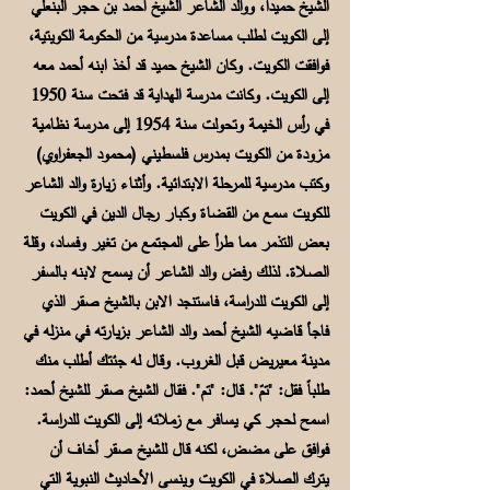
الشيخ حميداً، ووالد الشاعر الشيخ أحمد بن حجر البنعلي
إلى الكويت لطلب مساعدة مدرسية من الحكومة الكويتية،
فوافقت الكويت. وكان الشيخ حميد قد أخذ ابنه أحمد معه
إلى الكويت. وكانت مدرسة الهداية قد فتحت سنة 1950
في رأس الخيمة وتحولت سنة 1954 إلى مدرسة نظامية
مزودة من الكويت بمدرس فلسطيني (محمود الجعفراوي)
وكتب مدرسية للمرحلة الابتدائية. وأثناء زيارة والد الشاعر
للكويت سمع من القضاة وكبار رجال الدين في الكويت
بعض التذمر مما طرأ على المجتمع من تغير وفساد، وقلة
الصلاة. لذلك رفض والد الشاعر أن يسمح لابنه بالسفر
إلى الكويت للدراسة، فاستنجد الابن بالشيخ صقر الذي
فاجأ قاضيه الشيخ أحمد والد الشاعر بزيارته في منزله في
مدينة معيريض قبل الغروب. وقال له جئتك أطلب منك
طلباً فقل: "تمّ". قال: "تم". فقال الشيخ صقر للشيخ أحمد:
اسمح لحجر كي يسافر مع زملائه إلى الكويت للدراسة.
فوافق على مضض، لكنه قال للشيخ صقر أخاف أن
يترك الصلاة في الكويت وينسى الأحاديث النبوية التي