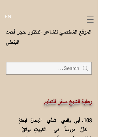
EN
الموقع الشخصي للشاعر الدكتور حجر أحمد
البنعلي
رعاية الشيخ صقر للتعليم
108. أبى والدي شــدِّي الرحالَ لبـعثةٍ
كأنَّ دروساً فـي الكـويـتِ بـوائقُ