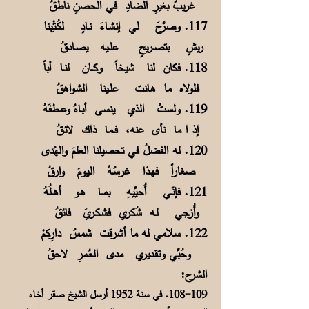
غريبٌ بغيرِ الضادِ في الحصنِ ناطقُ
117. وصرَّحَ لي إنشـاءَ نــادٍ لكُـتْـِبنا
ريشٍ بتصــريحٍ علــيه يصـادقُ
118. فكان لنا شيخاً وكـــان لنــا أباً
فلولاه ما هـانت علــينا الشواهقُ
119. ولستُ الذي ينسى أبـاهُ وعـــطفَهُ
إذ ا ما نأى عنه، فــمـا ذاك لائـقُ
120. له الفضلُ في تحصيلنا العلمَ والهُدى
صغاراً فهـذا غرسُـهُ الـيومَ وارقُ
121. فإنّـي أُحيِّيهِ بمـــا هـو أهــلُهُ
وأُزجي لـه شُكري فشـكـريَ فائقُ
122. سلامي له ما أشرقت شمسُ دارِكمْ
وحُبِّي وتقـديري مدى العُـمرِ لاحقُ
الشرح:
108-109. في سنة 1952 أرسل الشيخ صقر أخاه