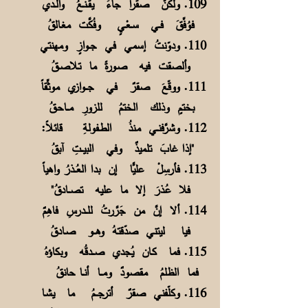
109. ولكنَّ صقراً جاءَ يقــنــعُ والــدي
فوُفِّقَ فــي ســعْـيٍ وفُكَّت مغـالقُ
110. ودوّنتُ إسمي في جــوازٍ ومهنتي
وألصقت فيه صـورةً ما تـلاصــقُ
111. ووقّعَ صقرٌ في جـــوازي موثِّقاً
بختمٍ وذلك الختمُ للزورِ مـــاحـقُ
112. وشرَّفنــي مـنذُ الطـفولةِ قائلاً:
"إذا غابَ تلميذٌ وفي البيـــتِ آبقُ
113. فأرسِلْ عليًّا إن بدا العُـــذرُ واهياً
فلا عُـذرَ إلا ما عليه تصـــادقُ"
114. ألا إنَّ من جَرَّرتُ للـــدرسِ فاهِمٌ
فيا ليتني صدّقتهُ وهـــو صـادقُ
115. فما كـان يُجدي صـــدقُه وبكاؤهُ
فما الظلمُ مقصودٌ ومـــا أنــا حانقُ
116. وكلّفني صقرٌ أترجـــمُ ما يشـا