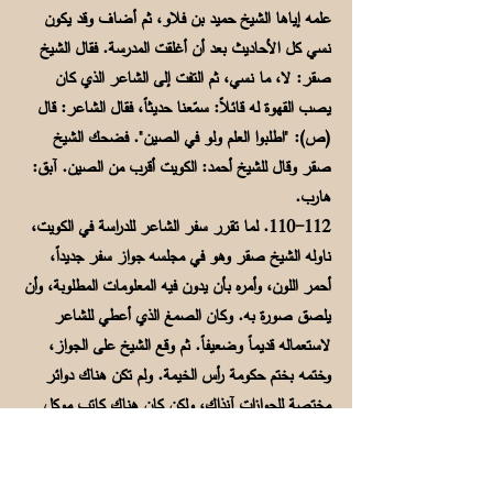
علمه إياها الشيخ حميد بن فلاو، ثم أضاف وقد يكون
نسي كل الأحاديث بعد أن أغلقت المدرسة. فقال الشيخ
صقر: لا، ما نسي، ثم التفت إلى الشاعر الذي كان
يصب القهوة له قائلاً: سمّعنا حديثاً، فقال الشاعر: قال
(ص): "اطلبوا العلم ولو في الصين". فضحك الشيخ
صقر وقال للشيخ أحمد: الكويت أقرب من الصين. آبق:
هارب.
110-112. لما تقرر سفر الشاعر للدراسة في الكويت،
ناوله الشيخ صقر وهو في مجلسه جواز سفر جديداً،
أحمر اللون، وأمره بأن يدون فيه المعلومات المطلوبة، وأن
يلصق صورة به. وكان الصمغ الذي أعطي للشاعر
لاستعماله قديماً وضعيفاً. ثم وقع الشيخ على الجواز،
وختمه بختم حكومة رأس الخيمة. ولم تكن هناك دوائر
مختصة للجوازات آنذاك، ولكن كان هناك كاتب موكل
بتحرير المعلومات في الجوازات.
113. علي: علي بن أحمد (شرطي). كلف الشيخُ صقر