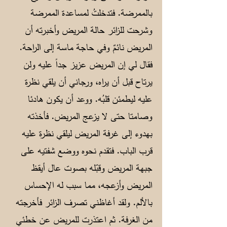
بالممرضة. فتدخلتُ لمساعدة الممرضة
وشرحت للزائر حالة المريض وأخبرته أن
المريض نائمٌ وفي حاجة ماسة إلى الراحة.
فقال لي إن المريض عزيز جداً عليه ولن
يرتاح قبل أن يراه، ورجاني أن يلقي نظرة
عليه ليطمئن قلبُه. ووعد أن يكون هادئا
وصامتا حتى لا يزعج المريض. فأخذته
بهدوء إلى غرفة المريض ليلقي نظرة عليه
قرب الباب. فتقدم نحوه ووضع شفتيه على
جبهة المريض وقبّله بصوت عال أيقظ
المريض وأزعجه، مما سبب له الإحساس
بالألم. ولقد أغاظني تصرف الزائر فأخرجته
من الغرفة. ثم اعتذرت للمريض عن خطئي