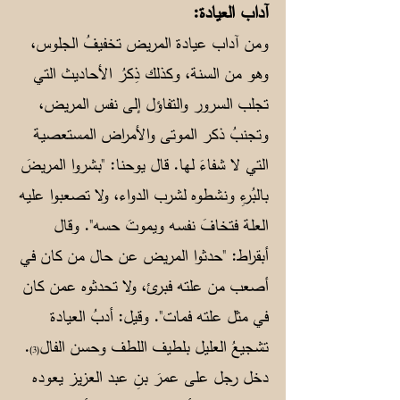
آداب العيادة:
ومن آداب عيادة المريض تخفيفُ الجلوس،
وهو من السنة، وكذلك ذِكرُ الأحاديث التي
تجلب السرور والتفاؤل إلى نفس المريض،
وتجنبُ ذكر الموتى والأمراض المستعصية
التي لا شفاءَ لها. قال يوحنا: "بشروا المريضَ
بالبُرءِ ونشطوه لشرب الدواء، ولا تصعبوا عليه
العلة فتخافَ نفسه ويموتَ حسه". وقال
أبقراط: "حدثوا المريض عن حال من كان في
أصعب من علته فبرئ، ولا تحدثوه عمن كان
في مثل علته فمات". وقيل: أدبُ العيادة
تشجيعُ العليل بلطيف اللطف وحسن الفال
.
(3)
دخل رجل على عمرَ بنِ عبد العزيز يعوده