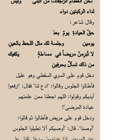
تحن العظام الراجفات من البلى وليس
لداء الركبتين دواء
وقال شاعر:
حقُ العيادةِ يومٌ بعدَ
يومين وجلسة لك مثل اللحظ بالعينِ
لا تُبرِمنّ مريضاً في مساءلةٍ يكفيك
من ذاك تسآلٌ بحرفينِ
دخل قوم على السري السقطي وهو عليل
فأطالوا الجلوس وقالوا: "ادع لنا" فقال: "ارفعوا
أيديكم وقولوا: اللهم اجعلنا ممن علمتهم
عيادة المرضى"!
ودخل قوم على مريض فأطالوا ثم قالوا:
"أوصنا". قال: "أوصيكم ألا تطيلوا الجلوس
عند المريض إذا عدتموه". ودخل ثقيل على