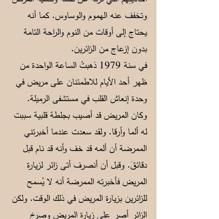
وتخفف عنه الهموم والوساوس. كما أنه
يحتاج إلى أوقات من النوم والراحة التامة
بدون إزعاج من الزائرين.
في سنة 1979 ذهبتُ الساعة الواحدة من
ظهر أحد الأيام للاطمئنان على مريض في
وحدة إنعاش القلب في مستشفى الرميلة.
وكان المريض قد أصيب بجلطة قلبية سببت
له ألما وأرقا. ولقد سعدت عندما أخبرتني
الممرضة أن ألمه قد خف وأنه قد نام قبل
دقائقَ. وقبل أن أنصرف أتى زائر لزيارة
المريض فأخبرته الممرضة أنه لا يُسمح
للزائرين بزيارة المريض في ذلك الوقت. ولكن
الزائر أصر على زيارة المريض وصرخ