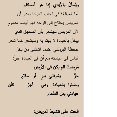
ويُسألُ بالأيدي إذا هو أمسكا
(3)
أما المبالغة في تجنب العيادة بعذر أن
المريض يحتاج إلى الراحة فهو أيضا مذموم
لأن المريض سيشعر بأن الصديق الذي
يبخل بالعيادة لا يهتم به وسيشعر كما شعر
جحظة البرمكي عندما اشتكى من بخل
الناس في عيادته مع أن في العيادة أجراً:
مَرِضتُ فلم يكن في الأرض
حرٌّ يشرفني ببرٍ أو سلامِ
وضنوا بالعيــادة وهي أجرٌ كأن
عيادتي بذل الطعامِ
الحث على تنشيط المريض: