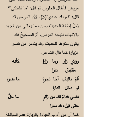
مريض فأطال الجلوس ثم قال: "ما تشتكي"؟
قال: "قعودك عندي"(3). لأن المريض قد
يَمَلُ إطالة الحديث بسبب ما يعاني من الجهد
والإنهاك نتيجة المرض. أمَّ الصحيحُ فقد
يكون متفرغا للحديث وقد يتذمر من قصر
الزيارة كما قال الشاعر:
وزائرٍ زار وما زارا كأنـه
مقتبسٌ نـارا
ألمّ بالباب أخا نجوةٍ ما ضره
لو دخل الدارا
نفسي فداءٌ لك من زائرٍ ما حلَّ
حتى قيل: قد سارا
كما أن من آداب العيادة والزيارة عدم المبالغة