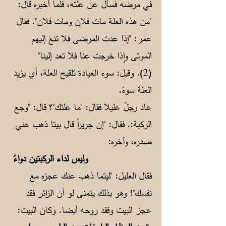
في مرضه فسأل عن علته، فلما أخبره قال:
"من هذه العلة مات فلان ومات فلان". فقال
عمر: "إذا عدت المرضى فلا تنعَ إليهم
الموتى وإذا خرجت عنا فلا تعد إلينا"
(2). وقيل: سوء العيادة تلقيح العلة، أي يزيد
العلة سوءً.
عاد رجلٌ عليلا فقال: "ما علتك"؟ قال: "وجع
الركبة:. فقال: "إن جريراً قال بيتا ذهب عني
صدره، وآخره:
وليس لداء الركبتين دواءُ
فقال العليل: "ليتما ذهب عنك عجزه مع
نفسك"! وهو بذلك يتمنى لو أن الزائر فقد
عجز البيت وفقد روحه أيضا. وكان البيت: