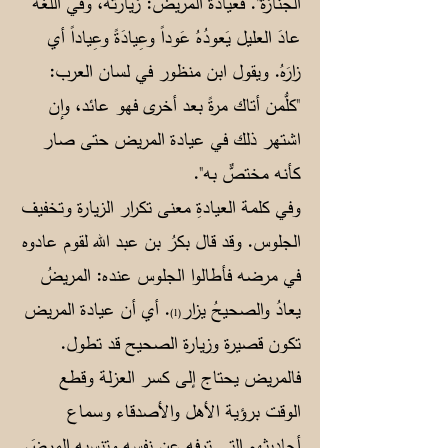
الجنازة". فعيادة المريض: زيارته، وفي اللغة
عادَ العليل يَعودُهُ عَوداً وعِيادَةً وعِياداً أي
زارَهُ. ويقول ابن منظور في لسان العرب:
"كلُّمن أتاك مرةً بعد أخرى فهو عائد، وإن
اشتهر ذلك في عيادة المريض حتى صار
كأنه مختصٌّ به".
وفي كلمة العيادةِ معنى تكرار الزيارة وتخفيف
الجلوس. وقد قال بكرُ بن عبد الله لقوم عادوه
في مرضه فأطالوا الجلوس عنده: المريضُ
يعادُ والصحيحُ يزار
. أي أن عيادة المريض
(1)
تكون قصيرة وزيارة الصحيح قد تطول.
فالمريض يحتاج إلى كسر العزلة وقطع
الوقت برؤية الأهل والأصدقاء وسماع
أحاديثِهم التي ترفه عن نفسه وتنسيه المرضَ