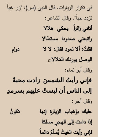
في تكرار الزيارات. قال النبي (ص): "زر غِباً
تزدد حباً". وقال الشاعر:
أتاني زائراً يحكي هلالا
واتبعني صدودا مستطالا
فقلتُ: ألا تعود فقال: لا لا دوام
الوصل يوردك المَلالا
(2)
وقال أبو تمام:
فإني رأيتُ الشمسَ زادت محبةً
إلى الناس أن ليستْ عليهم بسرمدِ
وقال آخر:
عليك بإغباب الزيارةِ إنها تكونُ
إذا دامت إلى الهجرِ مسلكا
فإني رأيت الغيثَ يُسأمُ دائماً