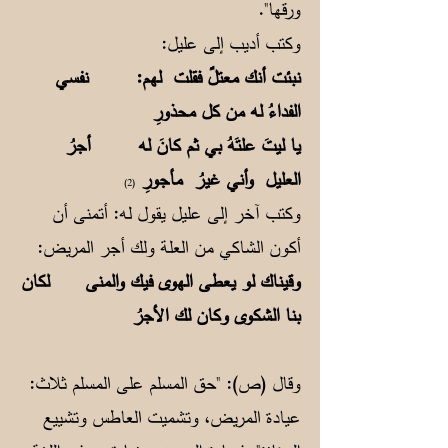
ورقها".
وكتب أديب إلى عليل:
نبئت أنك معتلٌ فقلت لهم: نفسي
الفداءُ له من كل محذورِ
يا ليتَ علتَهُ بي ثم كانَ له أجرُ
العليل وأني غيرُ مأجورِ
(2)
وكتب آخر إلى عليل يقول له: أتمنى أن
أكون الشاكي من العلة ولك أجر المريض:
وقيناك لو يعطى الهوى فيك والمنى لكان
بنا الشكوى وكان لك الأجرُ
وقال (ص): "حق المسلم على المسلم ثلاث:
عيادة المريض، وتشميت العاطس وتشييع