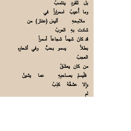
بل للقـردِ ينتسبُ
وما أُعيبُ اسمراراً في
ملامِـحهِ أليسَ (عنترَ) من
شـادت بهِ العربُ
قد كانَ شهماً شجاعاً أسمراً
بطلاً يسمو بحبٍّ وفي أشعارِه
العجبُ
من كان يعـشَقُ
فلْيسمُ بصـاحبِهِ عما يشينُ
وإلا عشــقُـهُ كذِبُ
لم
تبقَ في الـــغربِ أخلاقٌ ولا أدبٌ مثلُ
البهائمِ لا فـضلٌ ولا أرَبُ
لكنّهم سبقوا
فـي العــلمِ ويـلَهمُ نخشـاهمُ ولنا الآد