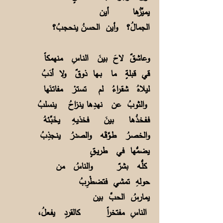
يميِّزُها أين
الجمالُ؟ وأين الحسنُ ينحجبُ؟
وعاشقٌ لاحَ بينَ النـاسِ منهمكاً
قي قبلةٍ ما بــها ذوقٌ ولا أدَبُ
ليلاهُ شقـراءُ لم تستـرْ مفاتـنَها
والثوبُ عن نهـدِها ينـزاحُ ينسلبُ
فـفـخـذُها بينَ فخذيـهِ يخَبِّـئهُ
والخصـرُ طـوَّقَـه والصدرُ ينـجذِبُ
يضمُّها في طريــقٍ
كلُّـه بشرٌ والناسُ من
حولهِ تمشي فتضطْرِبُ
يمارسُ الحبَّ بين
الناسِ مفتخراً كالقردِ يفـعلُ،