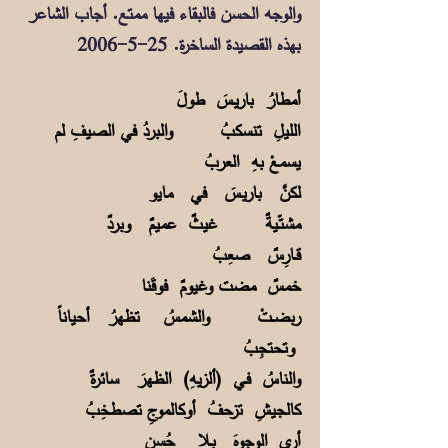
والوجه الحسن فالبقاء فيها ممتع. أجاب الشاعر
بهذه القصيدة الساخرة.
25-5-2006
أمطارُ باريـسَ طولَ
الليلِ تنسكبُ والبردُ في الصيفِ لم
يسمعْ بهِ العربُ
لكنَّ باريـسَ في مايو
مشتّـيةٌ غيثٌ عميمٌ وبردٌ
قــارِسٌ صعِبُ
خمسٌ مضت وغيومٌ فوقَنا
ربضــتْ والشمسُ تظهرُ أحياناً
وتحتجِبُ
والناسُ فـي (ألزيهِ) الظهرَ سائرةٌ
كالجيشِ تزحفُ أوكالموجِ تصطخِبُ
أرى الوجوهَ بـلا حُسنٍ