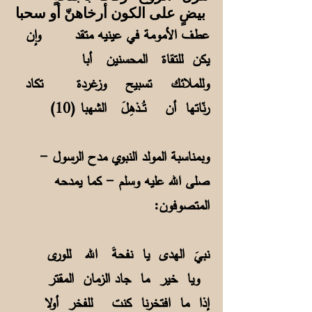
بيضٍ على الكون أرخاهنّ أو سحبا
عطف الأمومة في عينيه متقد وإن
يكن للتقاة المحسنين أبا
وللملائك تسبيح وزغردة تكاد
رنّاتها أن تُــذهِلَ الشهبا (10)
وبمناسبة المولد النبوي مدح الرسول -
صلى الله عليه وسلم - كما يمدحه
المتصوفون:
نبيَ الهدى يا نفحةَ الله للورى
ويا خير ما جاد الزمان المقتر
إذا ما افتخرنا كنت للفخر أولا