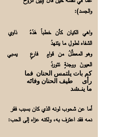
عما في نفسه حين قال (بين الروح
والجسد):
واهي الكيان كأن خطباً هَدّهُ ذاوي
الشفاه لطولِ ما يتنهدُ
وهو المعطَّلُ من قوامٍ فارعٍ يسبي
العيونَ ووجنةٍ تتوردُ
كم بات يلتمس الحنان فما
رأى طيف الحنان وفاتَه
ما ينـشد
أما عن شحوب لونه الذي كان بسبب فقر
دمه فقد اعترف به، ولكنه عزاه إلى الحب: