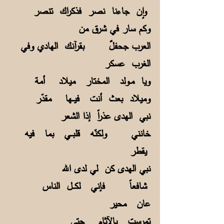
وإن جاءنا نصر فذكراك تنصر
وكم سار في شرق من
العرب جحفلٌ بقرآنك الهادي وفي
الغرب عسكر
ويا مـولد المختار ميلاد أمة
وميلاد بعث أنت فيــها مقدّر
نبي الهدى عذراً إذا الشعر
خانني ولكنّه قلبــي بما فيه
يقطر
نبي الهدى كن لي لدى الله
شافعاً فإني لكــل الناس
عان محير
تمرست بالآثام حتى