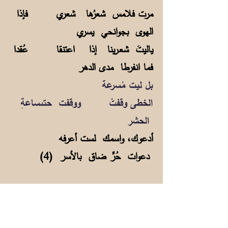
مرت فلامس شعرُها شعري فإذا
الهوى بجوانحي يسري
ياليتَ شعـرينا إذا اعتنقا عُقدا
فما انفرطا مدى الدهر
بل ليت مُسرعة
الخطى وقفتْ ووقفت حتىساعةِ
الحشر
أدعوك، واسمك لست أعرفه
دعوات حُرٍّ ضاق بالأسر (4)
وأخيراً وصل إلى استنتاج:
هنَّ الغواني همُّهُنَ من الهوى أن