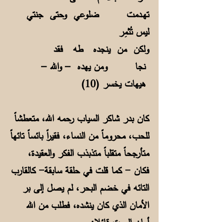
تهـدمت ضلوعي وحتى جنتي
ليس تُثمِر
ولكن من ينجده طه فقد
نجا ومن يهده – والله –
هيهات يخسر (10)
كان بدر شاكر السياب رحمه الله، متعطشاً
للحب، محروماً من النساء، فقيراً بائساً تائهاً
متأرجحاً متقلباً متذبذب الفكر والعقيدة،
فكان - كما قلت في حلقة سابقة- كالقارب
التائه في خضم البحر، لم يصل إلى بر
الأمان الذي كان ينشده، فطلب من الله