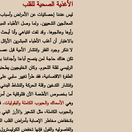
الأغذية الصحية للقلب
ليس عندنا إحصائيات عن الأمراض وأسباب ا
المعالجين الشعبيين. ولما وصل الأطباء المب
رأوها وعالجوها. وقد لفت انتباهي وأنا أبح
بالاعتبار أن أغلب الأطباء المبشرين الأوائل 
لا ننكر وجود الفقر وانتشار الأمية قبل عصر
تكن هناك حاجة لمن ينصح آباءنا وأجدادنا ب
الرئيسي لقلة اللحوم. وكان الخليجيون يطح
الطفرة الاقتصادية، فقد طرأ تغيير سلبي عل
وانتشار التدخين وقلة الحركة والنشاط البدني
أما بخصوص الأطعمة الآن فللوقاية من أمرا
وهي
الأسماك والحبوب الكاملة والبقوليات
. ف
والحبوب الكاملة، مثل الشعير والأرز البني
بانخفاض مخاطر الإصابة بأمراض القلب التا
والفاصوليه والفول فإنها تخفض الكوليسترول