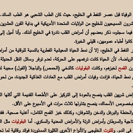
لوفياة قبل عصر النفط في الخليج، حيث كان الطب الشعبي هو الطب السائد.
شرون المسيحيون للخليج من الولايات المتحدة الأمريكية في بداية القرن العشرين
ث فيما سجلوه، ذكر بعضهم أن أمراض القلب نادرة في الخليج آنذك. وأنا أميل إ
كانوا أطباء عموميين، قليلي الخبرة.
 النفط في الخليج، إلا أن نمط الحياة المعيشية الفطرية بالنسبة للوقاية من أمر
الرياضة، لأن الحياة كانت ترغمهم على الحركة، لعدم توفر وسائل النقل الحديثة
نون
القمح
لخبزهم، وكانت
البقوليات
كالنخي (الحمص) والباجلا (الفول) محببة ل
ى نمط الحياة، فزادت وفيات أمراض القلب مع العادات الغذائية الجديدة، من لح
.
ض شريين القلب ينصح بالعودة إلى التركيز على الأطعمة القديمة التي أكلها ا
بخصوص الأسماك، ينصح بتناولها ثلاث مرات في الأسبوع على الأقل.
 والحنطة والبرغل والدخن والشوفان، وكذلك خبز القمح الكامل، أغذية صحية. فقد
جية والسرطان وأمراض الرئة والأمراض المعدية والسكري. أما
البقوليات
مثل ا
 في الدم. و
للتوت
الخليجي والأنواع الأخرى الكثيرة المستوردة فوائد وقائية لما 