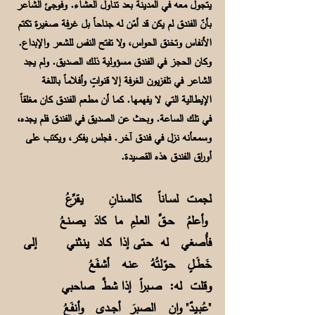
يتجول معه في المدينة بعد تناول العشاء. وفوجئ الشاعر
بأنّ الفندق لم يكن قد أمّن له جناحاً بل غرفة صغيرة تكتم
الأنفاس وتخنق الحواس، ولا تفتح النفس للشعر والإبداع.
وكان الحجز في الفندق مسؤولية ذلك الصديق. ولم يجد
الشاعر في تلفزيون الغرفة إلا قنواتٍ وأفلاماً باللغة
الإيطالية التي لا يفهمها. كما أن مطعم الفندق كان مغلقاً
في تلك الساعة. وبحث عن الصديق في الفندق فلم يجده،
وسمعأنه نزل في فندق آخر. فجلس يفكر، ويكتب على
أوراق الفندق هذه القصيدة.
لجمت لســاناً كالـسنـانِ يـقرِّعُ
وأعلمُ حــقَّ العــلمِ ما كادَ يصـنعُ
فأُصغي له حـتى إذا كــاد ينـثني إلى
خَـطَــلٍ حـوّلتُهُ عنـه أشـفَعُ
وقلت له: صــبراً إذا شطَّ صاحبي
"عُبـيـدٌ" وإن الصبرَ أجـــدى وأنفَعُ