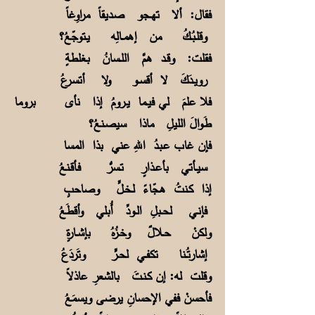
فقال: ألا تهــجو صـديقاً مراوِغاً
وقلـبُــكُ من إهمــالِه يـتوجّعُ؟
فقلت: وقــد همَّ اللــسانُ بـغلطةٍ
رويــدَكَ لا أقســو ولا أتسـرعُ
فلا علمَ لي فيــما يــرومُ إذا نأى بروما
طَـوالَ الليلِ ماذا سيصـنعُ؟
فإن غاب عـبـدُ اللهِ عني بذا المسا
سيــأتي بأعــذارٍ تـسرُّ فـأقـنعُ
إذا كـنتُ هـجّاءً لـخـلٍّ وصاحبٍ
فإنـي لحــبلِ الــودِّ أُبلي وأقطَعُ
ولكنْ حــلالٌ وخــزُهُ بإشــارةٍ
إشارتُــنا تكفــي لحــرٍّ وتَردَعُ
وقلت له: إن كـنـتَ بالشعرِ عاذلاً
فأحسنْ ففي الإحسانِ يرضى ويسمَعُ