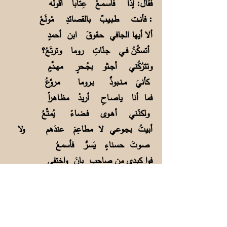
فقال: إذاً فاســمـعْ عِتـاباً أقولُه
فأنــت طـبـيـبٌ بالقصائدِ مُولَعُ:
ألا أيها الجافي حـقـوقَ ابن أحمدٍ
أتسكُنُ فــي جـنّاتِ روما وترتَعُ؟
وتترُكُني أجــثو بجُــحرٍ مهـــدَّمٍ
كأنيَ مــنــبوذٌ بــروما مروَّعُ
فما أنا ياصــاحِ أريـدُ مظـاهـراً
ولكنّـني أهــوى فــضـاءً يُمتِّعُ
أبيتُ بجــوعـي لا مطاعِمَ عندَهم ولا
صـوتَ حسـناءٍ يَسـرُّ فأسمعُ
فوا كبـدي من صاحبٍ بانَ واختفى
وعيــني بــروما لا تـقرُّ وتدمعُ
أصبِّرُ بطـــني بالنشــيدِ مواسياً
وتأكلُ مـن خرفانِ رومــا وتشبعُ
عرفتم "جَنـاحي" قبل عقدين ويحَركم