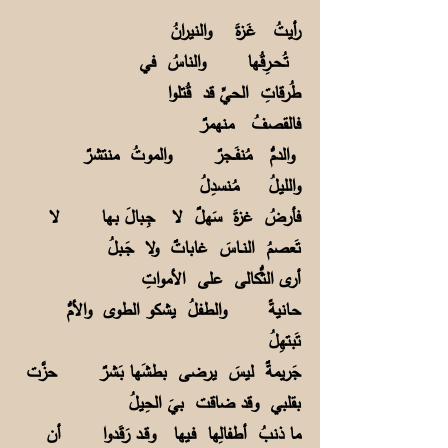
رأيتُ غَـزةَ والنيرانُ
تُـحــرِقُـها والناسُ في
طُرقاتِ الحيِّ قد قُتلوا
فالقصفُ منهمرٌ
والدمُّ مُنفَــجرٌ والموتُ منتشرٌ
والليلُ مُـنسدِلُ
فأرضُ غزةَ سَهلٌ لا جِـبالَ بـها لا
تَعصمُ النــاسَ غاباتٌ ولا جَـبلُ
أرى الثُّكالى على الأمواتِ
حـانيةً والطفلُ يشكو الطوى والأمُّ
تَبتهِلُ
جَريمةٌ ليسَ يرضى بطشَها بَـشرٌ حزَّت
بقلبي وقد ضاقت بيَ الحِيلُ
ما ذنبُ أطفالِها فـيها وقــد رَقَـدوا أن