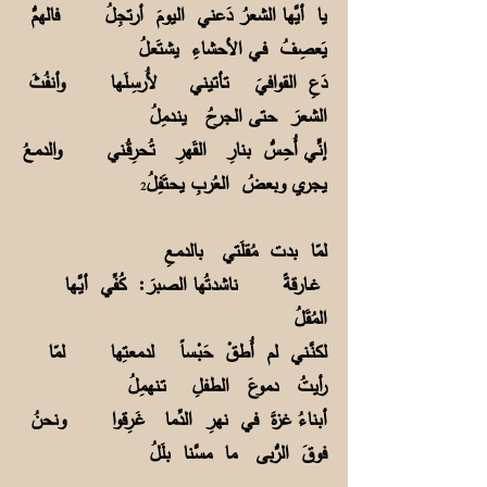
يا أيَّها الشعرُ دَعني اليومَ أرتجِلُ فالهمُّ
يَعصِفُ فـي الأحشاءِ يشتَعلُ
دَعِ القوافيَ تـأتيني لأُرسِـلَـها وأنفُثَ
الشعرَ حتى الجرحُ ينـدمِلُ
إنٍّـي أُحِـسُّ بنارِ القَهرِ تُـحرِقُـني والدمعُ
يجري وبعضُ العُربِ يحتَفِلُ
2
لمّا بدت مُقلَتي بالدمعِ
غــارقةً ناشدتُها الصبرَ: كُفِّي أيَّـها
المُقَلُ
لكنَّـني لم أُطقْ حَبْـساً لدمعتِها لمّا
رأيتُ دموعَ الطفلِ تـنهمِلُ
أبناءُ غزةَ في نهرِ الدِّما غَـرِقوا ونحنُ
فوقَ الرُّبى ما مسَّنا بلَلُ