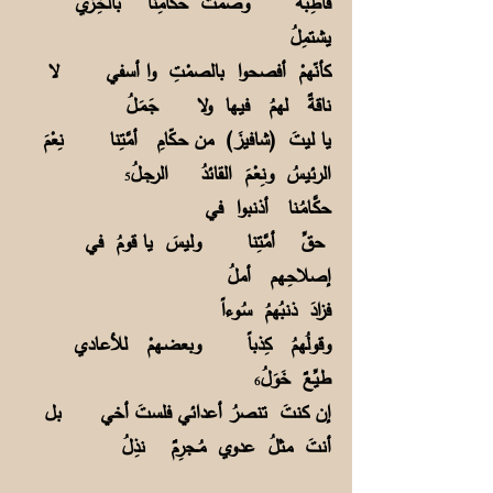
قاطِبةً وصَمْتُ حكَّامِنا بالخِـزي
يشتمِلُ
كأنّهمْ أفصحوا بالصمْتِ وا أسفي لا
ناقةٌ لهمُ فيـها ولا جَـمَـلُ
يا ليتَ (شافيزَ) من حـكّامِ أمَّتِنا نِعْمَ
الرئيسُ ونِعْـمَ القائدُ الرجـلُ
5
حكَّـامُـنا أذنبوا في
حقِّ أمَّتِنا وليسَ يا قومُ في
إصلاحِـهم أملُ
فزادَ ذنبُهمُ سُـوءاً
وقولُهمُ كِذباً وبعضـهمْ للأعـادي
طيِّعٌ خَوَلُ
6
إن كنتَ تنصرُ أعدائي فلستَ أخي بل
أنتَ مثلُ عدوي مُــجرِمٌ نذِلُ