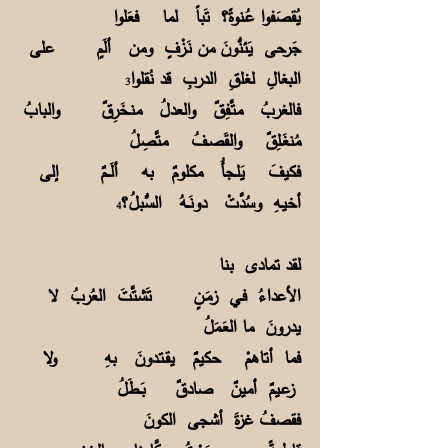
يُقصَفوا عُـنوةً؟ تَباً لما فعَلوا
جَرحى يَئنُّونَ من نَـزْفٍ ومن ألَمٍ على
البغالِ لغلقِ الدربِ قد نُقلوا
3
فالغربُ متَّـفِقٌ والعدلُ منـخَرِقٌ والبابُ
مُنغَـلِقٌ والقَصـفُ متَّصِلُ
فكيفَ يَلـجأُ مكلومٌ به ألَـــمٌ إلى
أخيـهِ وسُدَّتْ دونَــهُ السُّبلُ؟
4
لقد تمادى بنا
الأعداءُ فـي زمَـنٍ تَشتَّتَ العُربُ لا
يدرونَ ما العَـمَلُ
فما أتاهمْ حكيمٌ يقـتـدونَ بهِ ولا
زعـيمٌ أمينٌ صادقٌ بَــطَلُ
فقصفُ غزةَ أشجى الكونَ