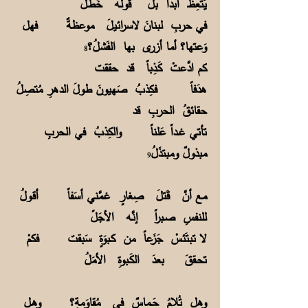
يَتَّعِظْ أبداً بل قولُـه خَطَـلُ
في حربِ لبنانَ لاسرائيلَ موعظةٌ فهل
وَعتها؟ أما أزرى بها الفَشلُ؟
8
كم ادَّعتْ كَـذِباً قد حققت
هدَفاً فكِذبُ صَهيونَ طولَ الدهرِ مُتصِلُ
حقائقُ الحربِ قد
تأتي غــداً عَلناً والكِذبُ في الحربِ
مبذولٌ ومبتذَلُ
9
مع أنَّ قَتلَ صِغارٍ غـمَّني أسَفاً أقـولُ
للنفسِ صـبراً إنَّـه الأجَلً
لا تبتَئسْ جَزَعاً من كـبوَةٍ سَبقت فكمْ
تحـققَ بعدَ الكَـبوةِ الأمَلُ
وهل تُلامُ حَــماسٌ في مُقاوَمةٍ؟ وهـل