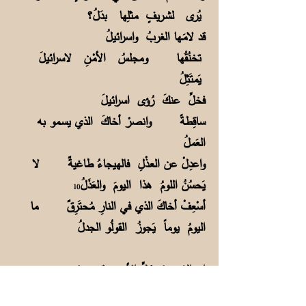
يُرى لشـريفٍ مثلِها بدَلُ؟
قد لامَـها الغربُ واسرائيلُ
تخنُقُها ومجلسُ الأمْـنِ لاسرائيلَ
يَمتَثِلُ
فخلِّ عنكَ رُؤى اسرائيلَ
ساقِطةً وانصرْ أخاكَ الذي يسـمو به
العَملُ
واعدِلْ عن العـذْلِ فالهيجاءُ طاغيةٌ لا
يَحسُنُ اللومُ هذا اليومَ والعَذَلُ
10
أسْعِفْ أخاكَ الذي في النارِ مُـحتَرِقٌ ما
اليومُ يوماً يَجوزُ القولُو الجدلُ
إن الشعـوبَ بكلِّ الأرضِ قد خرجَت من
أجلِ غزةَ فاكتظت بها السُّبُلُ