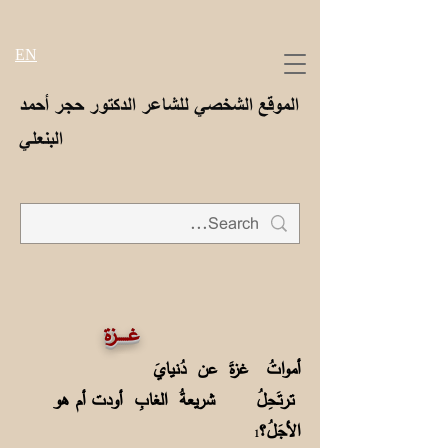
EN
الموقع الشخصي للشاعر الدكتور حجر أحمد
البنعلي
غــــــزة
أمواتُ غزةَ عن دُنيايَ
تـرتَـحِلُ شريعةُ الغابِ أودت أم هو
الأجَلُ؟
1