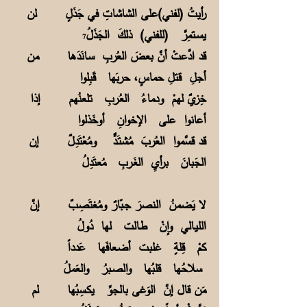
رأيتُ (لفني)على الشاشاتِ في جَذَلٍ لن
يسـتمِرَّ (للفني) ذلكَ الجَذَلُ
7
قد ادَّعتْ أنَّ بعضَ العُربِ سـانَدَها من
أجلِ قتلِ حماسٍ، حربَها قَبِلوا
خِزيٌ لهمْ ودماءُ العُـربِ تلعنُهم إذا
أعانوا على الإخوانِ أوخَذلوا
قد قسَّموا العُربَ مُشتَـدٌّ ومُعْتَدِلٌ إن
الجَبانَ برأيِ الغَـربِ مُعتَدِلُ
لا يَضمنُ النصرَ جـبّارٌ ومُغتَصِبٌ إنَّ
الليـالي وإنْ طـالت لها دُولُ
كمْ قِلةٍ غلبت أضـعافَها عَدداً
سلاحُها قلبُها والصـبرُ والعَملُ
مَن قال إنَّ الوَغى بالجوِّ يكـسِبُها لم