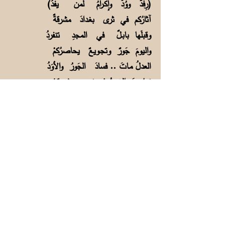
(رِفدٌ ووُدٌّ وإكـرامُ لمن يفدُ)
آثارُكم في ثرى بغـدادَ مشرقةٌ
وقبلَها بابـلٌ في المجدِ تنفردُ
واليومَ جَورٌ وتجـويعٌ يحاصرُكمْ
العدلُ مـاتَ .. فسادَ الجَورُ والأوَدُ
تعاضدَ الغربُ في تجويعِ شعبِكمُ
وقد خُذلتمْ ولم ينهضْ لكم عَضُدُ
فما تجرأ تكسـيرَ الحِصارِ أخٌ
ولا صديقٌ ولا جارٌ لكم يفِدُ
هل ينقضي أمدُ التجويعِ ويلَهمُ
أم أنه أبدٌ لا ينقــضي الأبدُ؟
كم عطَّـلوا حبَّةً للطـفلِ قد طُلِبت
وقصدُهم قتلُه يا بئسَ ما قصدوا
عارٌ على العُرب أن يفنى صِغارُكمُ
بِلا دواءٍ ولم يغضبْ لهم أحدُ