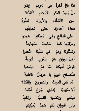
لمَّا غَزا أخوةً في دارِهم رَقدوا
بلْ أوجدَ العُـذرَ للأعداءِ "تُنقِذُنا"
من الأشقَّـاءِ والأرزاءُ تطَّــردُ
فجاءَ أعداؤنا حتى نحالِفَـهم
على الدفاعِ وفي أوطانِنا هجدوا
ومزّقُونا كمـا شـاءتْ صَهـاينةٌ
وشتَّتُونا وهمْ فـي سَلْبِنا اتّحدوا
أهلُ العِراقِ همُ للعُربِ أدرعةٌ
الوَهْنُ أنهكنا لمَّا همُ ابتعــدوا
فلْنصفحِ اليومَ يا عربـانُ قاطبةً
أما كفى الموتُ والتجويعُ والنَّكدُ؟
أَلا طبيبٌ يُداوي جُـرحَ أمَّتِـنا
ببلسمٍ يرتضيهِ القـلبُ والكبِدُ
يابنَ العِراقِ لكم مَجـدٌ يُميّزكمْ