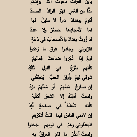
يابن الفرات دعوتُ اللهَ يرفِدُكم
مدًّا من العُمرِ فهْوَ الرافدُ الصمَدُ
أكرمْ ببغـدادَ داراً لا مثيلَ لها
فما لأمجـادِها حصْرٌ ولا عددُ
قد زُرتُ بغدادَ والأصحابُ في دَعَةٍ
فقرّبوني وجـادوا فوق ما وَعَدوا
قومٌ إذا ذُكِروا ضاءتْ فِعالهمُ
كأنهم سُرُجٌ فـي الليلِ تَتّقِدُ
شوقي لهمْ وأُوارُ الحبِّ يُنطِقُني
إن صارخٌ مَسّهـمْ أو مَسَّهمْ برَدُ
ولستُ أملِكُ إلا الشعرَ أكتُبهُ
كأنه شُعلَــة ٌ في صفحةٍ أَقِـدُ
إن لامني الناسُ فيما قلتُ أذكرُهم
فليعذلوني وهمْ في لومِهم جَحَدوا
ولستُ أعذُرُ ما قامَ العراقُ به