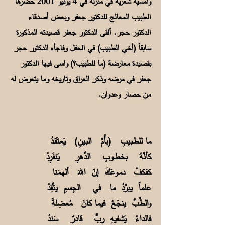
وأمسية شعرية في منزله في 4 يونيو 2001 حضرها
الطبيب المعالج للدكتور جعفر وبعض أصدقاء
الدكتور حجر. ألقى الدكتور جعفر قصيدته المذكورة
سابقاً (أخي الطبيب) في الحفل وفاجأه الدكتور حجر
بقصيدة معارضة (ما للطبيب؟) واسى فيها الدكتور
جعفر في مرضه وذكر العراق وتاريخه وما يتعرض له
من حصار وعدوان.
ما للطـبيبِ (بأُمِّ البينِ) يَعـتَقـدُ
كأنَّهُ بخطــوبِ الدَّهرِ يَنفَرِدُ
كفكفْ دمـوعَكَ إنّ اللهَ ألهـمَنا
علماً يبرِّدُ ما في الجِسمِ يتَّقِدُ
والطِّبُّ ينجَعُ فيما كانَ مُعضِلةً
فالداءُ يَشفيهِ ربٌّ قادرٌ سَندُ