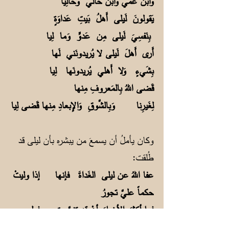
وَابنُ عَمّي وَابنُ خالي وَخالِيا
يَقولونَ لَيلى أَهلُ بَيتِ عَداوَةٍ
بِنَفسِيَ لَيلى مِن عَدوٍّ وَما لِيا
أَرى أَهلَ لَيلى لا يُريدونَني لَها
بِشَيءٍ وَلا أَهلي يُريدونَها لِيا
قَضى اللهُ بِالمَعروفِ مِنها
لِغَيرِنا وَبِالشَّوقِ وَالإِبعادِ مِنها قَضى لِيا
وكان يأملُ أن يسمعَ من يبشره بأن ليلى قد
طُلقت:
عفا اللهُ عن ليلى الغَداةَ فإنها إذا وليتْ
حكماً عليَّ تجورُ
فما أكثرَ الأخبارَ أنْ قد تزوَّجت فهل
يأتينِّي بالطلاق بشيرُ