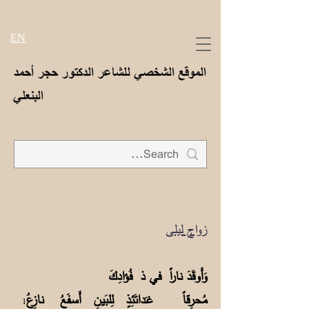
EN
الموقع الشخصي للشاعر الدكتور حجر أحمد
البنعلي
زواج ليلى
وَأَوقَدَ ناراً في ذ فُؤادِكَ
مُحرِقاً غـَداتَئِذٍ لِلبَينِ أَسـفَعُ نازِعُ
1