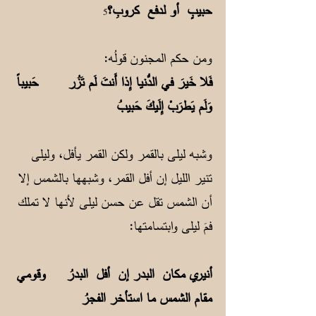
حبيبٍ أو لدفع كروبِ؟
5
ومن حكم المجنون قولُه
:
فَلا خَيرَ في الدُّنيا إِذا أَنتَ لَم تَزُر حَبيباً
وَلَم يَطرَبْ إِلَيكَ حَبيبُ
وشبه ليلى بالقمر ولكن القمر يأفل، وليلى
تنير الليل إن أفل القمر، وشبهها بالشمس إلا
أن الشمس تقل عن حسن ليلى لأنها لا تملك
فمَ ليلى وابتسامتها:
أنيري مكان البدر إن أفل البدرُ وقومي
مقام الشمس ما استأخر الفجرُ