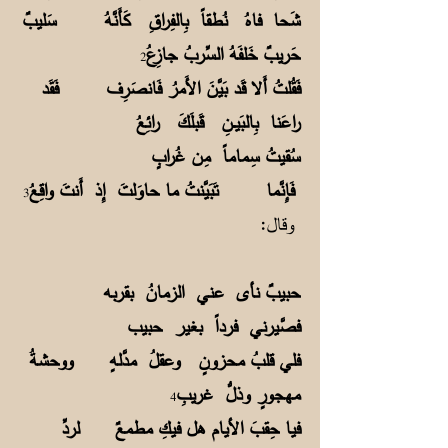
شَحا فاهُ نُطقاً بِالفِراقِ كَأَنَّهُ سَليبٌ
حَريبٌ خَلفَهُ السِّربُ جازِعُ
2
فَقُلتُ أَلا قَد بَيَّنَ الأَمرُ فَانصَرِف فَقَد
راعَنا بِالبَيــنِ قَبلَكَ رائِعُ
سُقيتُ سِماماً مِن غُرابٍ
فَإِنَّما تَبَيَّنتُ ما حاوَلتَ إِذ أَنتَ واقِعُ
3
وقال:
حبيبٌ نأى عني الزمانُ بقربه
فصَّيرني فرداً بغير حبيب
فلي قلبُ محزونٍ وعقلُ مدَّلهٍ ووحشةُ
مهجورٍ وذلُّ غريبِ
4
فيا حِقبَ الأيام هل فيكِ مطمعٌ لردِّ