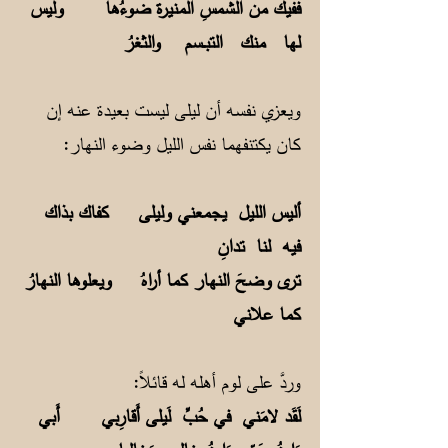
ففيك من الشمسِ المنيرة ضوءُها وليس
لها منك التبــسم والثغرُ
ويعزي نفسه أن ليلى ليست بعيدة عنه إن
كان يكتنفهما نفس الليل وضوء النهار:
أليس الليل يجمعني وليلى كفاك بذاك
فيه لنا تدانِ
ترى وضحَ النهار كما أراهُ ويعلوها النهارُ
كما علاني
وردَّ على لوم أهله له قائلاً:
لَقَد لامَني في حُبِّ لَيلى أَقارِبي أَبي