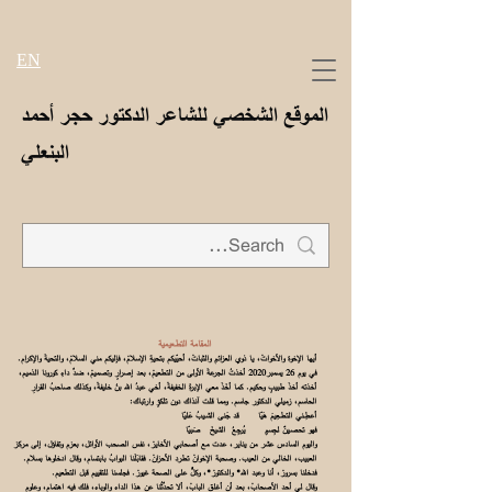
EN
الموقع الشخصي للشاعر الدكتور حجر أحمد
البنعلي
المقامة التطعيمية
أيها الإخوة والأخواتْ، يا ذوي العزائمِ والثباتْ، أحيّيكم بتحيةِ الإسلامْ، فإليكم مني السلامْ، والتحيةَ والإكرام.
في يوم 26 يسمبر2020 أخذتُ الجرعةَ الأولى من التطعيمْ، بعد إصرارٍ وتصميمْ، ضدَّ داءِ كورونا الذميم،
أخذته أخذَ طبيبٍ وحكيم. كما أخَذَ معي الإبرةَ الخفيفةْ، أخي عبدُ الله بنُ خليفةْ، وكذلك صاحبُ القرارِ
الحاسم، زميلي الدكتور جاسم. ومما قلت آنذاك دون تلكؤٍ وارتباك:
أعطِـني التطـعِيمَ هَيّا
قد جَنى الشـيبُ عَليّا
فهو تحصـِينٌ لجِسمٍ
يُرجِعُ الشيخَ صَبيّا
واليوم السادس عشر من يناير، عدت مع أصحابي الأخايرْ، نفس الصحب الأوائل، بعزم وتفاؤل، إلى مركز
العبيب، الخالي من العيب. وصحبة الإخوانْ تطرد الأحزانْ. فقابَلَنا البوابُ بابتسام، وقال ادخلوها بسلام.
فدخلنا بسرورْ، أنا وعبد الله* والدكتورْ*، وكلٌّ على الصحة غيورْ. فجلسنا للتقييم قبل التطعيم.
وقال لي أحد الأصحابْ، بعد أن أغلق البابْ، ألا تحدِّثُنا عن هذا الداء والوباء، فلك فيه اهتمام، وعلوم