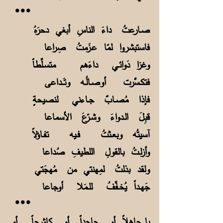
***
صـارعتُ داءَ الناسِ أبغي دحرَهُ
فاستبشروا لمّا عـزَمتُ صِراعا
وغزا دَوائـي داءَهم متسـلِّطاً
فتكـسَّرت أوصـالُـه وتَــداعى
فإذا مُصـابٌ جـاءني لنصيحةٍ
قبِلَ الـدواءَ وشـرّعَ الأسماعا
آسيتُه وبعـثتُ فـيه تفـاؤلاً
وأزلـتُ بالقولِ اللطيفِ صُداعا
ولقد بذلتُ لمِهنتي من مُهجَتي
جَهـداً يُخـفِّفُ للـمَلا أوجاعا
***
يا جاهلاً أو جاحداً أو كاشـحاً أو