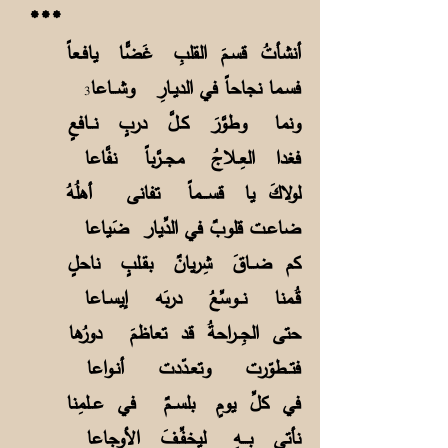
***
أنشأتُ قسـمَ القلبِ غَضًّا يافـعاً
فسـما نجاحاً في الديـارِ وشــاعا
3
ونما وطوَّرَ كـلَّ دربٍ نــافعٍ
فغدا العِـلاجُ مجــرَّباً نفَّاعا
لولاكَ يا قســـماً تفانى أهلُهُ
ضاعـت قلوبٌ في الدِّيار ضَياعا
كم ضــاقَ شِريانٌ بقـلبٍ ناحلٍ
قُـمنا نــوسِّعُ دربَه إيسـاعا
حتى الجِــراحةُ قد تعاظمَ دورُها
فتــطوّرت وتعـدّدت أنـواعا
في كلِّ يومٍ بلســمٌ في عــلمِنا
نأتي بـــهِ ليخفِّـفَ الأوجاعا