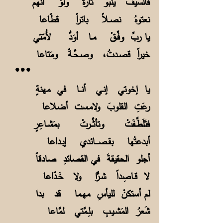
فالسيفُ ينبو تارةً ولوَ انَّهم
نعتوهُ نصـلاً باتراً قطّاعا
يا ربِّ وفِّـقْ مـا أوَدُّ لأُمّتي
خيراً قصـدتُ، وصـحَّـةً ومَتاعا
***
يا إخوتي إنـي أنــا في مهنةٍ
رعَتِ القلوبَ ولامـست أضلاعا
فتَلَطَّـفَتْ وتأثَّــرتْ بمَشـاعِرٍ
أبدعتُها بقـصـــائدي إبـداعا
أجلو الحقيقةَ في القصائدِ صادقاً
لا قـاصِداً شـرًّا ولا خَـدّاعا
لم أستكنْ لليأسِ مهـما قد بدا
شَعرُ المَشـيـبِ بلِـمَّتي لمَّاعا