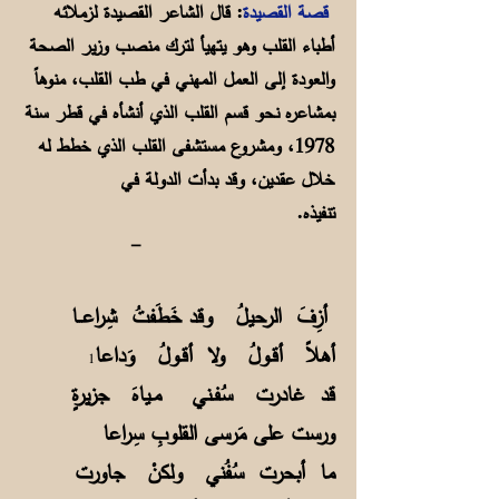
قصة القصيدة
: قال الشاعر القصيدة لزملائه
أطباء القلب وهو يتهيأ لترك منصب وزير الصحة
والعودة إلى العمل المهني في طب القلب، منوهاً
بمشاعره نحو قسم القلب الذي أنشأه في قطر سنة
1978، ومشروع مستشفى القلب الذي خطط له
خلال عقدين، وقد بدأت الدولة في
تنفيذه.
-
أزِفَ الرحيلُ وقد خَطَفتُ شِراعــا
أهلاً أقـولُ ولا أقـولُ وَداعا
1
قد غادرت سُفـني مـياهَ جزيرةٍ
ورست على مَرسى القلوبِ سِراعا
ما أبحرت سُفُني ولكنْ جاورت