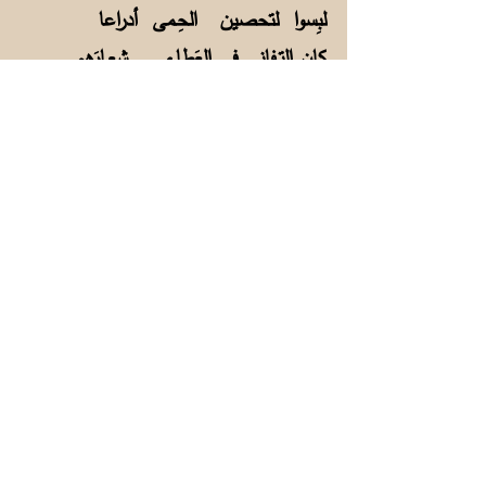
لبِسوا لتحصين الحِـمى أدراعا
كان التـفاني في العَطاءِ شِعـارَهم
فسمَوا بذاكَ تَـفانياً وطِباعا
واليومَ نُنشِئُ صرحَ قلبٍ شامخاً لا
عاشَ من ألـقى عليه قِناعا
4
عشرين عاماً قـد قرعتُ طبولَه
في الحُلْمِ لكن ما وَنَيـتُ قِراعا
إن يـبقَ لي أجلٌ عـزفتُ ببابِه
لحنَ القـوافي الراقصاتِ تِباعا
والقلبُ ما عشقَ الفؤادُ من الصِّبا
فأطـعتُه ووجــدتُه مِـطْـواعا
بالأصغـرين أما أتى أنَّ الفتى
لولا اللسانُ مـعَ الفؤادِ لضاعا؟
5