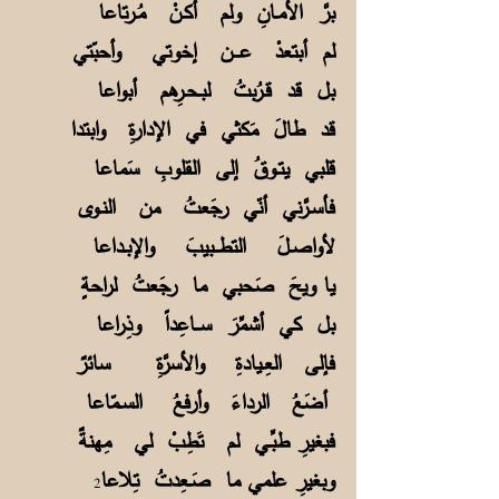
برَّ الأمـانِ ولم أكـنْ مُـرتاعا
لم أبتعدْ عـــن إخوتي وأحبّتي
بل قد قـرُبتُ لبـحـرِهم أبواعا
قد طالَ مَكثي في الإدارةِ وابتدا
قلبي يتـوقُ إلى القلوبِ سَماعا
فأسـرَّني أنّي رجَعتُ من النـوى
لأواصـلَ التطــبيبَ والإبـداعا
يا ويحَ صَحبي ما رجَعتُ لراحةٍ
بل كي أشمِّرَ ســاعِداً وذِراعا
فإلى العِـيادةِ والأسرَّةِ سائرٌ
أضَعُ الرداءَ وأرفعُ السـمّاعا
فبغيرِ طبِّـي لم تَطِبْ لي مِهنةٌ
وبغيرِ علمي ما صَـعِدتُ تِلاعا
2