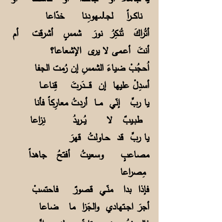
ناكــراً لجـJــهودِنا خدّاعا
أتُراكَ تُنكِرُ نورَ شمسٍ أشرقت أم
أنتَ أعـمى لا يرى الإشعاعا؟
اُحجُبْ ضياءَ الشمسِ إن رُمت الجفا
أسدِلْ عليها إن قــــدَرتَ قِناعــا
يا ربِّ إنّي مــا أردتُ معارِكاً فأنا
طبـيبٌ لا يُــريدُ نِزاعا
يا ربِّ قد حـاولتُ قهرَ
مصاعبٍ وسعيتُ أفتحُ جاهداً
مِصراعا
فإذا بدا منّـي قصورٌ فاحتسبْ
أجرَ اجـتهادي والجَزا ما ضاعا