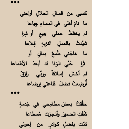
***
كسبي من المــالِ الحلالِ أراحني
ما نامَ أهلي في المـساءِ جِياعا
لم يختلطْ عـملي ببيعٍ أو شِرا
شيَّدتُ بالعمـلِ النـزيهِ قِـلاعا
ما هاجَـني طَمعٌ بمالٍ أو
ثَرا حُبِّي الـوَفا قد أبـعدَ الأطماعا
لم أخــشَ إمــلاقاً وربِّـي رازقٌ
أُرضِعتُ فـضلَ قَناعتي إرضاعا
***
حقَّقتُ بعضَ مطـامِحي في خِدمةٍ
شَفَتِ الضميرَ وأنـجـزت مُسطاعا
تمَّت بفضلِ كـوادرٍ من إخوتي