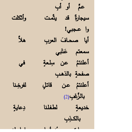
عـمٍّ أو أبِ
سيجارةٌ قد يتَّمــت وأثكلت
وا عــجبي!
أيا صحــافَ العربِ هلاَّ
سمعتم عَـتَبي
أعلنتمُ عـن سِلـعةٍ في
صفحةٍ بالذهــبِ
أعلنتمُ عــن قاتـلٍ لفرخِــنا
بالـزَّغَبِ
(2)
خديعةٍ لطـفـلـنا دِعايةٍ
بالكـــذِبِ
سيجـارة يُدمِنُــها فما له