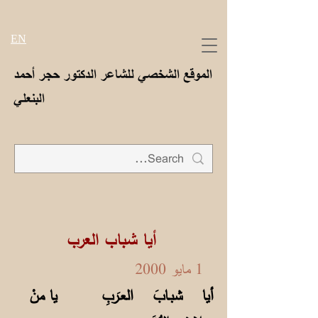
EN
الموقع الشخصي للشاعر الدكتور حجر أحمد
البنعلي
أيا شباب العرب
1 مايو 2000
أيا شبـابَ العـَربِ يا منْ