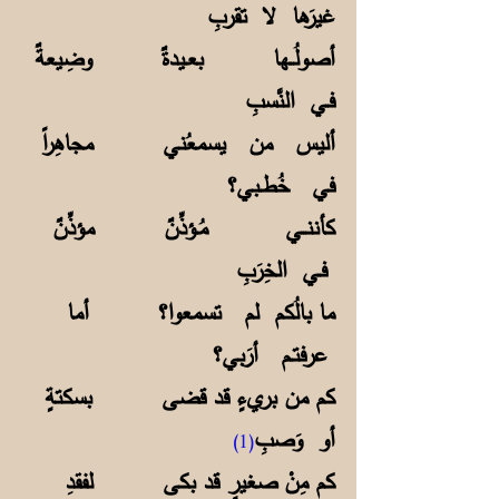
غيرَها لا تقربِ
أصولُــها بعـيدةٌ وضِيعةٌ
فـي النَّسبِ
أليس من يسمعُني مجاهِراً
في خُطـبي؟
كأننــي مُـؤذِّنٌ مؤذِّنٌ
فـي الخِرَبِ
ما بالُكم لم تسمعوا؟ أما
عرفتـم أرَبي؟
كم من بريءٍ قد قضى بسكتةٍ
أو وَصبِ
(1)
كم مِنْ صغيرٍ قد بكى لفقدِ