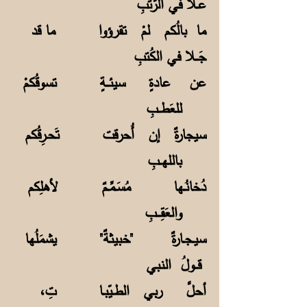
عـلا في الرُّتَبِ
ما بالُكم لمْ تقرؤوا ما قد
جَــلا في الكُتبِ
عن عادةٍ سيئــةٍ تسوقُكمْ
للعَطــبِ
سيجارةٌ إن أُحرقت تَحـرِقُكم
باللهــبِ
دُخانُـها مُسَـمِّـمٌ لأهلِكم
والعَقِـــبِ
سيـجـارةٌ "خبيثةٌ" يشمَلُها
قــولُ النبي
أحلَّ ربي الطـيّبـا تِ،