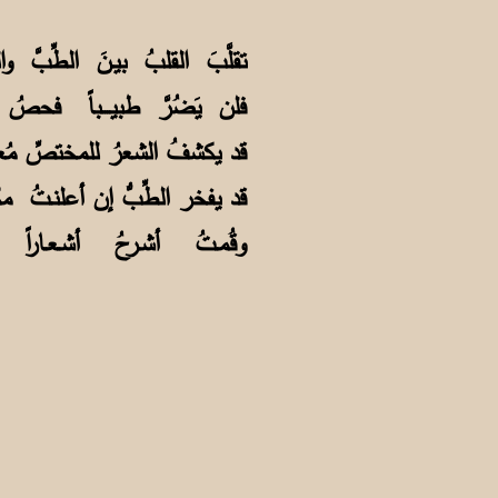
عشاق ال
تقلَّبَ القلبُ بيـنَ الطِّبَّ 
فلن يَضُرَّ طبيــــباً فحصُ 
قد يكشفُ الشعرُ للمختصِّ مُ
قد يفخر الطِّبُّ إن أعلنـتُ مك
وقُمـتُ أشـرحُ أشـعـاراً م