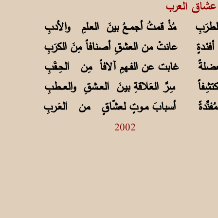
عرب
والطرَبِ مُذْ قمتُ أجمـعُ بينَ العـلمِ والأدبِ
أفئـدةٍ عانتْ من العشقِ أصنافاً مِنَ الكرَبِ
عضلةً غابت عن الفـهمِ آلافاً مِن الحِـقَبِ
تشِفاً سِرَّ العَلاقةِ بيـنَ العــشقِ والعــطبِ
ُفنِّدةً أسبابَ مـوتٍ لعشّاقٍ من العَـربِ
2002