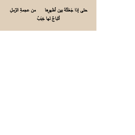
حتى إذا جَعَلَتْهُ بين أظهرِها من عجمةِ الرّملِ
أثباجٌ لها خِبَبُ
الذأل: المشي بخفة.
491. البَيدار: الفلاّح بلغة أهل عمان والإمارات.
وفي اللغة بَيْدَرَ الحنطة كوَّمها، والبيدر القمح ونحوه
بعد دياسته وتقويمه (المعجم الوسيط).
492. أشطان: جمع شطن وهو حبل. الطوي: البئر
المطوية. السجل: الدلو العظيمة. قال النابغة الذبياني
في مدح النعمان:
ومن يَغرِفْ من النّعمان سَجْلاً فليس كَمَنْ يتيّهُ
في الضّلالِ
493. العبسي: عنترة حيث قال: يدعونَ عنترَ