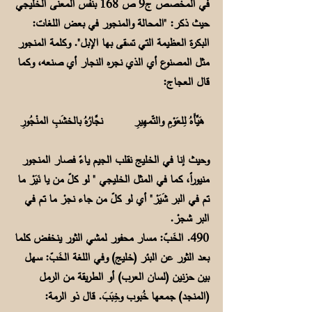
في المخصص ج9 ص 168 بنفس المعنى الخليجي
حيث ذكر: "المحالة والمنجور في بعض اللغات:
البكرة العظيمة التي تسقى بها الإبل". وكلمة المنجور
مثل المصنوع أي الذي نجره النجار أي صنعه، وكما
قال العجاج:
هَيَّأَهُ لِلعَوْمِ والتّمهِيرِ نجَّارُهُ بالخشَبِ المنْجُورِ
وحيث إنا في الخليج نقلب الجيم ياءً فصار المنجور
منيوراً، كما في المثل الخليجي " لو كلّ من يا نَيَرْ ما
تم في البر شَيَرْ" أي لو كلّ من جاء نجرْ ما تم في
البر شجرْ.
490. الخَبّ: مسار محفور لمشي الثور ينخفض كلما
بعد الثور عن البئر (خليج) وفي اللغة الخَبّ: سهل
بين حزنين (لسان العرب) أو الطريقة من الرمل
(المنجد) جمعها خُبوب وخِبَبَ. قال ذو الرمة: