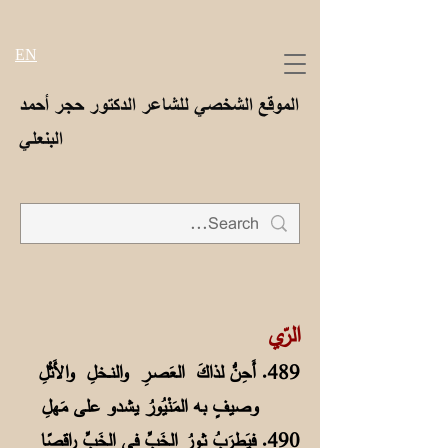
EN
الموقع الشخصي للشاعر الدكتور حجر أحمد
البنعلي
الرّي
489. أَحِنُّ لذاكَ العَصـرِ والنــخلِ والأَثْلِ
وصيفٍ به المَنْيُورُ يشدو على مَهلِ
490. فيَطرَبُ ثـورُ الخَبِّ في الخَبِّ راقِصًا