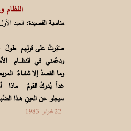
النظام وكلام 
مناسبة القصيدة:
العيد الأول
صَبَرتُ على قولِهـم ط
ودعّمني في النظــــامِ
وما القصدُ إلا شفـــاءُ
غداً يُدركُ القومُ ماذ
سيجلو عن العينِ هــذا ا
22 فبراير 1983