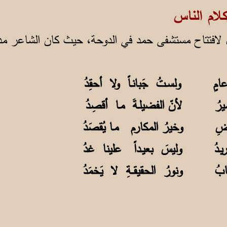
الناس
 لافتتاح مستشفى حمد في الدوحة، حيث كان الشاعر مدير
ولَ عامٍ
ولسـتُ جَبانـاً ولا أحقِدُ
 الأميرُ
لأنّ الفضيلـةَ مـا أقصِدُ
 الـمريضِ
وخيرُ المكارم مـا يُقصَدُ
ا أريـدُ
وليسَ بعيـداً علينا غدُ
لضَّبابُ
ونورُ الحقيقــةِ لا يَخمَدُ