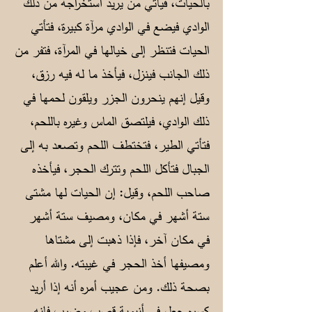
بالحيات، فيأتي من يريد استخراجه من ذلك
الوادي فيضع في الوادي مرآة كبيرة، فتأتي
الحيات فتنظر إلى خيالها في المرآة، فتفر من
ذلك الجانب فينزل، فيأخذ ما له فيه رزق،
وقيل إنهم ينحرون الجزر ويلقون لحمها في
ذلك الوادي، فيلتصق الماس وغيره باللحم،
فتأتي الطير، فتختطف اللحم وتصعد به إلى
الجبال فتأكل اللحم وتترك الحجر، فيأخذه
صاحب اللحم، وقيل: إن الحيات لها مشتى
ستة أشهر في مكان، ومصيف ستة أشهر
في مكان آخر، فإذا ذهبت إلى مشتاها
ومصيفها أخذ الحجر في غيبته. والله أعلم
بصحة ذلك. ومن عجيب أمره أنه إذا أريد
كسره جعل في أنبوبة قصب وضرب فإنه