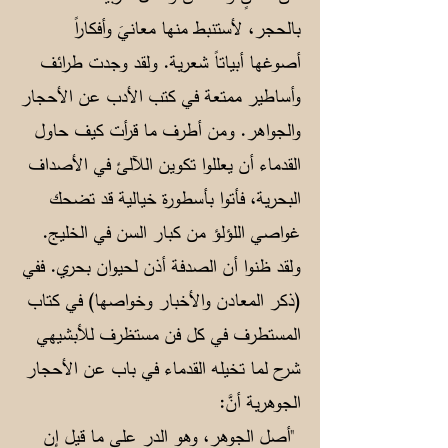
بالحجر، لأستنبط منها معانيَ وأفكاراً
أصوغها أبياتاً شعرية. ولقد وجدت طرائف
وأساطير ممتعة في كتب الأدب عن الأحجار
والجواهر. ومن أطرف ما قرأت كيف حاول
القدماء أن يعللوا تكوين اللآلئ في الأصداف
البحرية، فأتوا بأسطورة خيالية قد تضحك
غواصي اللؤلؤ من كبار السن في الخليج.
ولقد ظنوا أن الصدفة أذن لحيوان بحري. ففي
(ذكر المعادن والأخبار وخواصها) في كتاب
المستطرف في كل فن مستظرف للأبشيهي
شرح لما تخيله القدماء في باب عن الأحجار
الجوهرية أنَّ:
"أصل الجوهر، وهو الدر على ما قيل إن