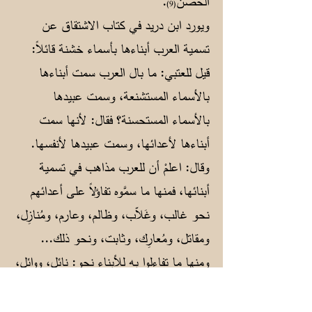
الحصن
.
(9)
ويورد ابن دريد في كتاب الاشتقاق عن
تسمية العرب أبناءها بأسماء خشنة قائلاً:
قيل للعتبي: ما بال العرب سمت أبناءها
بالأسماء المستشنعة، وسمت عبيدها
بالأسماء المستحسنة؟ فقال: لأنها سمت
أبناءها لأعدائها، وسمت عبيدها لأنفسها.
وقال: اعلمْ أن للعرب مذاهب في تسمية
أبنائها، فمنها ما سمَّوه تفاؤلاً على أعدائهم
نحو غالب، وغَلاّب، وظالم، وعارم، ومُنازِل،
ومقاتل، ومُعارِك، وثابت، ونحو ذلك...
ومنها ما تفاءلوا به للأبناء نحو: نائل، ووائل،
وناجٍ، ومُدرِك، ودَرَّاك، وسالم، وسُلَيم، ومالك،
وعامر، وسعد، وسَعِيد، ومَسْعَدة، وأسعَد، وما