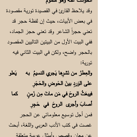
الحوادثُ عنهُ وهو ملمومُ
وقد يلاحظ القارئ في القصيدة تورية مقصودة
في بعض الأبيات، حيث إن لفظة حجر قد
تعني حجراً الشاعر وقد تعني حجرَ الجماد،
ففي البيت الأول من البيتين التاليين المقصود
بالحجر واضح، ولكن في البيت الثاني فيه
تورية:
والعِطرُ من نَشرِها يَجري النسيمُ به
يَعلو
على الوَردِ بينَ الحَوضِ والحَجَرِ
فيبعَثُ الروحَ في مَن ماتَ مِن زَمنٍ
كما
أصابَ وأجرى الـروحَ في حَجِرِ
فمن أجل توسيع معلوماتي عن الحجر
غصت في كتب الأدب العربي واللغة، أبحث
عن معانٍ وقصص وأمثال عربية متعلقة