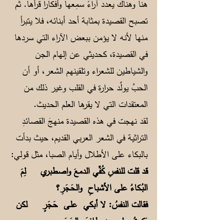
هنا وهناك يعدد آراءً سمِعها وأفكاراً قرأها. ثم
تصبح القصيدة بمثابة أحد أبنائه، فلا يتبرأ
منها لأنه لا يؤمن ببعض الآراء التي سردها
في القصيدة، كحديثي عن إلهام الجن
والشياطين للشعراء وتلقينهم الشعر، أو أن
الحبَّ يولِّد حرارة في القلب وغير ذلك من
المعتقدات التي لا يقرها العلم الحديث.
لقد نهجت في هذه القصيدة منهجَ القصائدِ
التراثية في الشعر العربي القديم، حيث بدأت
بالبكاء على الأطلال وأيام الصبا، مثل قولي:
قد قلت للنفسِ كُفِّي الدمعَ واصطبري
لِمَ
البُـكاءُ على الأشباحِ والحَجَرِ؟
فقالت النفسُ: لا أبكي علـى حَجَرٍ
لكن