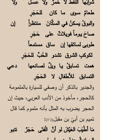
شرابُها النفطُ لا خمرٌ ولا عــسلٌ
ولا
طعامٌ ســوى مـا كان للحَجَرِ
والبوقُ يسكنُ فـي السكَّانَ منتظراً
إن
صاحَ يــوماً فويلاتٌ على حَجَرِ
طوبى لسائـقها إن ساق مستمعاً
لكوكبِ الشـرق تشدو الحُبَّ للحَجَرِ
همت تسـابقُ يــا ويلٌ لصانعها
دعـي
التسـابق للأطفالِ لا الحَجَرِ
والجدير بالذكر أن وصفي للسيارة بالملمومة
كالحجر، مأخوذ من الأدب العربي، حيث إن
الحجر يضرب به المثل بأنه ملموم كما قال
تميم بن أبيّ بن مقبل
:
(2‘3)
مَا أطْيَبَ العَيْشَ لو أنَّ الْفتَى حَجَرٌ
تنبو