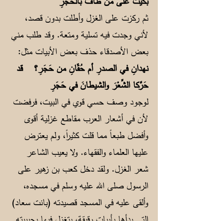
بَكيتُ على من طافَ بالحَجَرِ
ثم ركزت على الغزل وأطلت بدون قصد،
لأني وجدت فيه تسلية ومتعة. وقد طلب مني
بعض الأصدقاء حذف بعض الأبيات مثل:
نهدانِ في الصدرِ أم حُقّانِ من حَجَرِ؟
قد
حَرَّكا الشِّعْرَ والشيطانَ في حَجَرِ
لوجود وصف حسي قوي في البيت، فرفضت
لأن في أشعار العرب مقاطع غزلية أقوى
وأفضل طبعاً مما قلت كثيراً، ولم يعترض
عليها العلماء والفقهاء. ولا يعيب الشاعر
شعر الغزل. ولقد دخل كعب بن زهير على
الرسول صلى الله عليه وسلم في مسجده،
وألقى عليه في المسجد قصيدته (بانت سعاد)
التي بدأها بأبيات رقيقة، يتغزل فيها بحبيبته