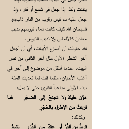
يتفتت وكذا إذا جعل في شمع أو قار، وإذا
جعل عليه دم تيس وقرب من النار ذاب
.
(4)
فسبحان الله كيف كانت دماء تيوسهم تذيب
معادنَ كالألماس ولا تذيب التيوس.
لقد حاولت أن أصرّع الأبياتَ، أي أن أجعل
آخر الشطر الأول مثل آخر الثاني من نفس
البيت، عندما أنتقل من موضوع إلى آخر في
أغلب الأحيان، مثلما قلت لما تعديت المئة
بيت الأولى مداعباً القارئ حتى لا يمل:
هوِّن عليكَ ولا تجـنحْ إلى الضجَرِ
فما
فرَغتُ مـن الإطـراءِ بالحَجَرِ
وكذلك:
قرطٌ من الدُّرِّ أو عِقدٌ من الدُّرَرِ
يَشِـعُّ