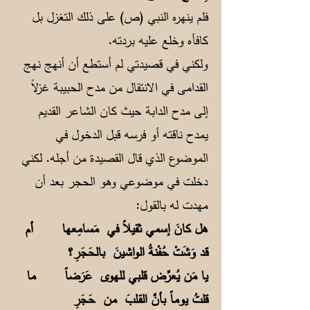
فلم ينهره النبي (ص) على ذلك التغزل بل
كافأه وخلع عليه بردته.
ولكني في قصيدتي لم أستطع أن أنهج نهج
القدامى في الانتقال من مدح الحبيبة غزلاً
إلى مدح الدابة حيث كان الشاعر القديم
يمدح ناقته أو فرسه قبل الدخول في
الموضوع الذي قال القصيدة من أجله. لكني
دخلت في موضوعي وهو الحجر بعد أن
مهدت له بالقول:
هل كانَ إسمي ثقيلاً في مَسامِعها
أم
قد وَشَتْ حُفْنةُ الواشينَ بالحَجَرِ؟
يا مَن يُعرِّض قلبي للهوى عَرَضاً
ما
قلتُ يوماً بأنَّ القـلبَ من حَجَرِ