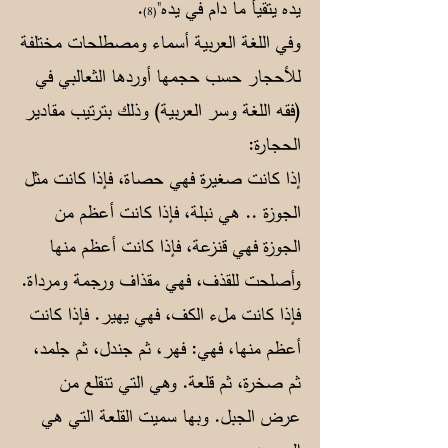
يده يتقيأ ما دام في يده"
.
(8)
وفي اللغة العربية أسماء ومصطلحات مختلفة
للأحجار حسب حجمها أوردها الثعالبي في
(فقه اللغة وسر العربية) وذلك بترتيب مقادير
الحجارة:
إذا كانت صغيرة فهي حصاة، فإذا كانت مثل
الجوزة .. هي نبلة، فإذا كانت أعظم من
الجوزة فهي قنزعة، فإذا كانت أعظم منها
وأصلحت للقذف، فهي مقذاف ورجمة ومرداة.
فإذا كانت ملء الكف، فهي يهير. فإذا كانت
أعظم منها، فهي: فهر، ثم جندل، ثم جلمد،
ثم صخرة، ثم قلعة. وهي التي تنقلع من
عرض الجبل. وبها سميت القلعة التي هي