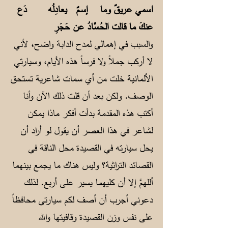
اسمي عـريقٌ وما إسـمٌ يعادِلُه
دَع
عنكَ ما قالت الحُسَّادُ عن حَجَرِ
والسبب في إهمالي لمدح الدابة واضح، لأني
لا أركب جملاً ولا فرساً هذه الأيام، وسيارتي
الألمانية خلت من أي سمات شاعرية تستحق
الوصف. ولكن بعد أن قلت ذلك الآن وأنا
أكتب هذه المقدمة بدأت أفكر ماذا يمكن
لشاعر في هذا العصر أن يقول لو أراد أن
يحل سيارته في القصيدة محل الناقة في
القصائد التراثية؟ وليس هناك ما يجمع بينهما
أللهمَّ إلا أن كليهما يسير على أربع. لذلك
دعوني أجرب أن أصف لكم سيارتي محافظاً
على نفس وزن القصيدة وقافيتها والله