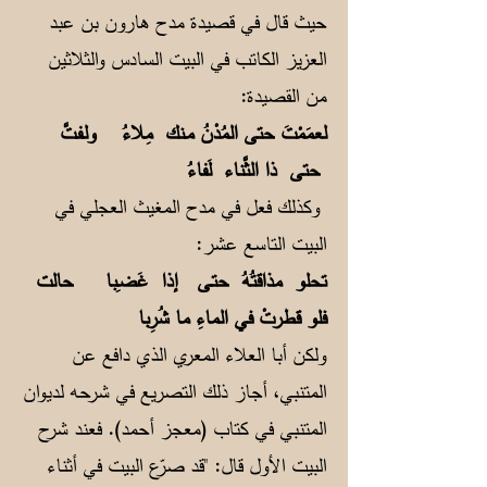
حيث قال في قصيدة مدح هارون بن عبد
العزيز الكاتب في البيت السادس والثلاثين
من القصيدة:
لعمَمْتَ حتى المُدْنُ مـنك مِلاءُ
ولـفـتَّ
حتى ذا الثَّناء لَفاءُ
وكذلك فعل في مدح المغيث العجلي في
البيت التاسع عشر:
تحلو مذاقتُهُ حتـى إذا غَضـِبا
حالت
فلو قطرتْ في الماءِ ما شُرِبا
ولكن أبا العلاء المعري الذي دافع عن
المتنبي، أجاز ذلك التصريع في شرحه لديوان
المتنبي في كتاب (معجز أحمد). فعند شرح
البيت الأول قال: "قد صرّع البيت في أثناء