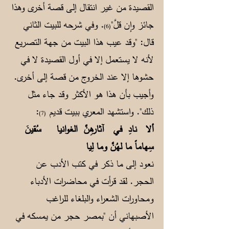
القصيدة من غير انتقال إلى قصة أخرى وهذا
جائز وإن قلَّ"
. وفي شرحه للبيت الثاني
(6)
قال: "وقد عيب هذا البيت من جهة التصريع
لأنه لا يستعمل إلا في أول القصيدة لا في
حشوها إلا عند الخروج من قصة إلى أخرى.
وأجيب بأن هذا هو الأكثر وقد جاء مثل
ذلك". واستشهد المعري ببيت قديم
:
(7)
ألا نادِ في آثارهِنَّ الغوانيا
سُقينَ
سِهاماً ما لهُنَّ وما لِيا
نعود إلى ما ذكر في كتب الأدب عن
الحجر. لقد قرأت في محاضرات الأدباء
ومحاورات الشعراء والبلغاء للراغب
الأصبهاني أن "بمصر حجر من يمسكه في