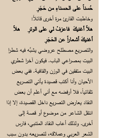
حُسناً على الحـسناءِ من حَجَرِ
وخاطبت القارئ مرة أخرى قائلاً:
هلاّ أغنيكَ فاعزفْ لي على الوترِ
هلاّ
أغنـيكَ أشـعـاراً عن الحَجَرِ
والتصريع مصطلح عروضي يشبَّه فيه شطرا
البيت بمصراعي الباب. فيكون آخرا شطري
البيت متفقين في الوزن والقافية. ففي بعض
الأحيان وأنا أكتب قصيدة يأتي التصريع
تلقائياً، فلا أرفضه مع أني أعلم أن بعض
النقاد يعارض التصريع داخل القصيدة، إلا إذا
انتقل الشاعر من موضوع أو قصة إلى
أخرى. ولذلك أعاب النقاد المتنبي، فارس
الشعر العربي وعملاقه، لتصريعه بدون سبب