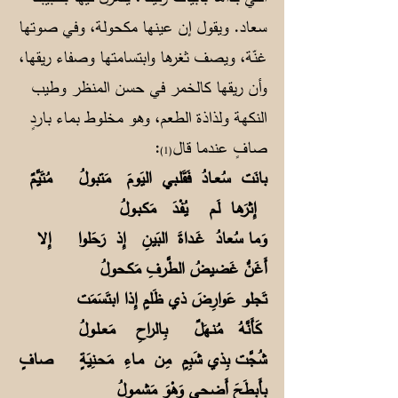
سعاد. ويقول إن عينها مكحولة، وفي صوتها
غنّة، ويصف ثغرها وابتسامتها وصفاء ريقها،
وأن ريقها كالخمر في حسن المنظر وطيب
النكهة ولذاذة الطعم، وهو مخلوط بماء باردٍ
صافٍ عندما قال
:
(1)
بانَت سُعــادُ فَقَلـبي اليَومَ مَتبولُ
مُتَيَّمٌ
إِثرَهـا لَـم يُفْـدَ مَكـبـولُ
وَما سُعادُ غَــداةَ البَينِ إِذ رَحَلوا
إِلا
أَغَنُّ غَضيضُ الطَّرفِ مَكـحولُ
تَجلو عَوارِضَ ذي ظَلمٍ إِذا ابتَسَمَت
كَأَنَّهُ مُنـهَلٌ بِـالراحِ مَعــلـولُ
شُجَّت بِذي شَبِمٍ مِن مـاءِ مَحـنِيَةٍ
صافٍ
بِأَبطَحَ أَضحى وَهْوَ مَشمولُ