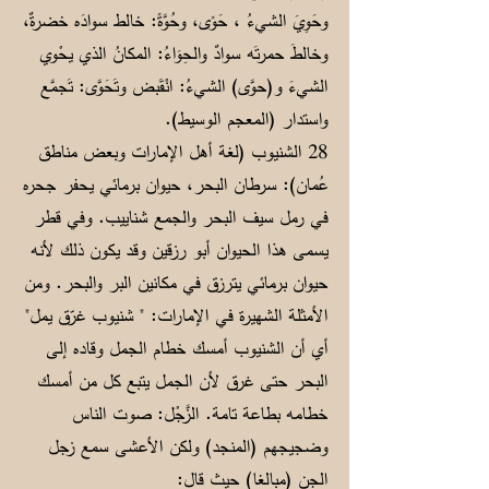
وحَوِيَ الشيءُ ، حَوًى، وحُوَّةً: خالط سوادَه خضرةٌ،
وخالطَ حمرتَه سوادٌ والحِوَاءُ: المكانُ الذي يحْوي
الشيءَ و(حوَّى) الشيءُ: انْقَبض وتَحَوَّى: تَجمَّع
واستدار (المعجم الوسيط).
28 الشنيوب (لغة أهل الإمارات وبعض مناطق
عُمان): سرطان البحر، حيوان برمائي يحفر جحره
في رمل سيف البحر والجمع شناييب. وفي قطر
يسمى هذا الحيوان أبو رزقين وقد يكون ذلك لأنه
حيوان برمائي يترزق في مكانين البر والبحر. ومن
الأمثلة الشهيرة في الإمارات: " شنيوب غرّق يمل"
أي أن الشنيوب أمسك خطام الجمل وقاده إلى
البحر حتى غرق لأن الجمل يتبع كل من أمسك
خطامه بطاعة تامة. الزَّجْل: صوت الناس
وضجيجهم (المنجد) ولكن الأعشى سمع زجل
الجن (مبالغا) حيث قال: