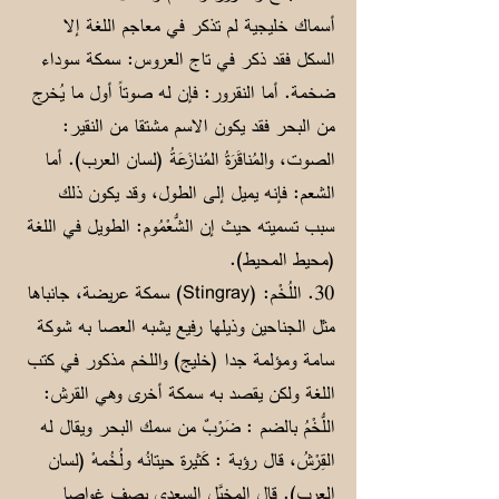
أسماك خليجية لم تذكر في معاجم اللغة إلا
السكل فقد ذكر في تاج العروس: سمكة سوداء
ضخمة. أما النقرور: فإن له صوتاً أول ما يُخرج
من البحر فقد يكون الاسم مشتقا من النقير:
الصوت، والمُناقَرَةُ المُنازَعَةُ (لسان العرب). أما
الشعم: فإنه يميل إلى الطول، وقد يكون ذلك
سبب تسميته حيث إن الشُّعْمُوم: الطويل في اللغة
(محيط المحيط).
30. اللُخْم: (Stingray) سمكة عريضة، جانباها
مثل الجناحين وذيلها رفيع يشبه العصا به شوكة
سامة ومؤلمة جدا (خليج) واللخم مذكور في كتب
اللغة ولكن يقصد به سمكة أخرى وهي القرش:
اللُّخْمُ بالضم : ضَرْبٌ من سمك البحر ويقال له
القِرْشُ، قال رؤبة : كَثيرة حيتانُه ولُخُمهْ (لسان
العرب). قال المخبَّل السعدي يصف غواصا