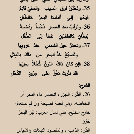
35. ونَحْدُقُ فوق الســيفِ والسقيُ قادِمٌ
فيَحْبو إلــى أقدامِنا البحرُ كـالطِّفلِ
36. ونَرقُبُ بعـدَ العصر دُخْساً ودُخسةً
يَنِطَّانِ كالطفــلينِ نفخاً إلى الطِّـفْلِ
37. وتحـمَرُّ عينُ الشـمسِ عندَ غروبِها
وتَصبُغُ خدَّ البـحرِ من ذاكَ بالمِـثلِ
38. فإن كــانَ ذاكَ اللونُ كُحْلاً بعينِها
فقد نثَرتْ مَغْراً علــى مِرْودِ الكُحْلِ
الشرح:
26. الثَّبْر: الجزر، انحسار ماء البحر أو
انخفاضه، وهي لفظة فصيحة وإن لم تستعمل
خارج الخليج، ففي لسان العرب: ثَبَرَ البحرُ :
جَزَرَ.
التِّبْر: الذهب ، والمقصود النباتات والأكياس