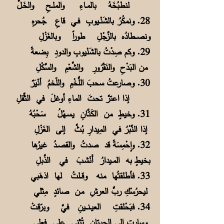
لنطبُخَهُ بالمــاءِ والملـــحِ والخَـلِّ
28. ونمكُرُ بالشَنْــيوبِ فــي قاعِ جُحرهِ
ونصـــطادُه بالزَّجْلِ طوراً وبالغَزْلِ
29. وكم صِدْتُ بالشَنْيوبِ والدودِ بِضعةً
من البَـدْحِ والنَقْرُورِ والشِّعْمِ والسِّكْلِ
30. وصارعتُ سحبَ اللُّخْمِ واللّخمُ أنْيَرٌ
إذا اعترَّ تحـتَ الماءِ أوغلَ في الثِّقلِ
31. وخيطٍ من الكَتَّـانِ يـسـهُلُ سَحْبُهُ
إذا النَّبْرُ فـي المِيدارِ بُثَّ إلى الغَزْلِ
32. وإحْمِسَةً قد صدتُ والقصــدُ غيرُها
بخيطٍ به المــيدارُ أَنْشـبَ في الذَّبلِ
33. فأطلقتُها منه وقـــلتُ لها اذهَبي
ليحرُسْكِ ربُّ العرشِ مـن صائدٍ مِثلي
34. فبَحْلقتِ العيــنــــينِ فيَّ وبرّقتْ
وسارت إلى الحيـتانِ تُثني على فِعلي