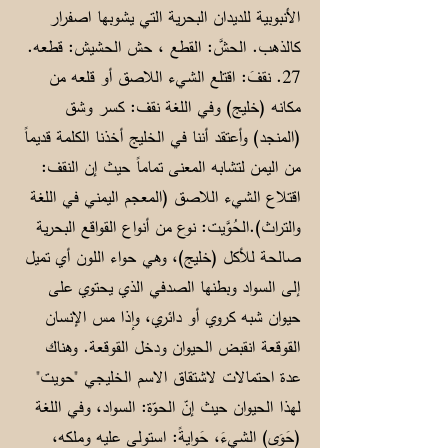
الأنبوبية للديدان البحرية التي يشوبها اصفرار
كالذهب. الحشَّ: القطع ، حش الحشيش: قطعه.
27. نقفَ: اقتلع الشيء اللاصق أو قلعه من
مكانه (خليج) وفي اللغة نقف: كسر وشق
(المنجد) وأعتقد أننا في الخليج أخذنا الكلمة قديماً
من اليمن لتشابه المعنى تماماً حيث إن النقف:
اقتلاع الشيء اللاصق (المعجم اليمني في اللغة
والتراث).الحُوَّيت: نوع من أنواع القواقع البحرية
صالحة للأكل (خليج)، وهي حواء اللون أي تميل
إلى السواد وبطنها الصدفي الذي يحتوي على
حيوان شبه كروي أو دائري، وإذا مس الإنسان
القوقعة انقبض الحيوان ودخل القوقعة. وهناك
عدة احتمالات لاشتقاق الاسم الخليجي "حويت"
لهذا الحيوان حيث إنّ الحوّة: السواد، وفي اللغة
(حَوَى) الشيءَ، حَوايةً: استولى عليه وملكه،