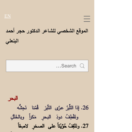
EN
الموقع الشخصي للشاعر الدكتور حجر أحمد
البنعلي
البحر
26. إذا الثَّبرُ عــرّى التِّبرَ قُـمْنا نَحِشُّه
ونَقْطِفُ دودَ البـحرِ مَـكراً وبالخَتْلِ
27. ونَنْقِفُ حُوَّيْتاً علـى الصخرِ لاصِقاً