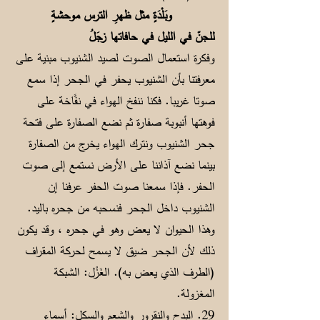
وبَلْدَةٍ مثل ظهرِ الترس موحشةٍ
للجنّ في الليل في حافاتها زجَلُ
وفكرة استعمال الصوت لصيد الشنيوب مبنية على
معرفتنا بأن الشنيوب يحفر في الجحر إذا سمع
صوتا غريبا. فكنا ننفخ الهواء في نفَّاخة على
فوهتها أنبوبة صفارة ثم نضع الصفارة على فتحة
جحر الشنيوب ونترك الهواء يخرج من الصفارة
بينما نضع آذاننا على الأرض نستمع إلى صوت
الحفر. فإذا سمعنا صوت الحفر عرفنا إن
الشنيوب داخل الجحر فنسحبه من جحره باليد.
وهذا الحيوان لا يعض وهو في جحره ، وقد يكون
ذلك لأن الجحر ضيق لا يسمح لحركة المقراف
(الطرف الذي يعض به). الغَزْل: الشبكة
المغزولة.
29. البدح والنقرور والشعم والسكل: أسماء