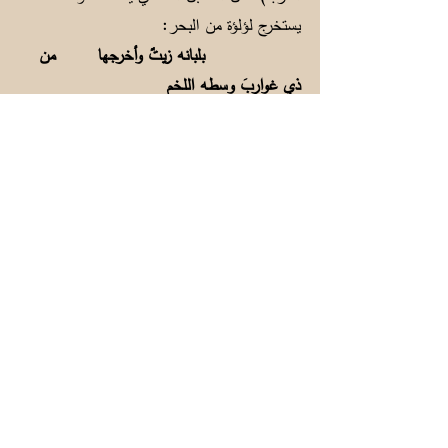
يستخرج لؤلؤة من البحر:
بلبانه زيتٌ وأخرجها من
ذي غواربَ وسطه اللخم
ولقد وجدت أن إخواننا اليمنيين يسمون سمك
القرش لخماً كما هو معروف في اللغة خلافا
للتسمية الخليجية بينما في الخليج يسمى سمك
القرش الجرجور وأعتقد أن اليمنيين ورثوا الكلمة
من لغتهم القديمة ، الحميرية، لأنه في اللغة
الجبالية المتبقية من اللغة الحميرية في جنوب
الجزيرة العربية (ل خ م): سمك القرش، كما تعني
الأخذ بقوة وعنف في تلك اللغة (عادل محاد
مسعود مريخ: العربية القديمة ولهجاتها -
منشورات المجمع الثقافي – الإمارات العربية
المتحدة). اعترَّ: اعترض، أوغل: تمادى.
31. النَبْر: نقر السمكة للطُعْم وسحبه ونبّر: