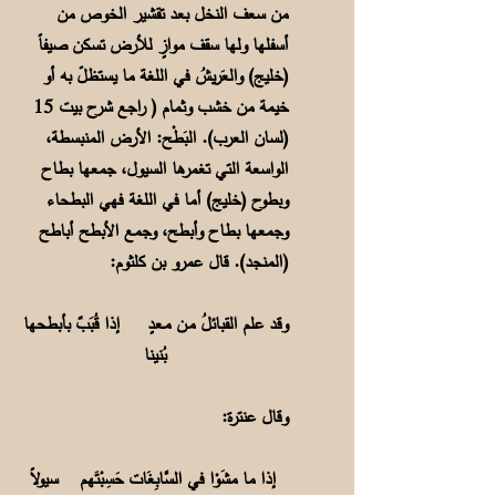
من سعف النخل بعد تقشير الخوص من
أسفلها ولها سقف موازٍ للأرض تسكن صيفاً
(خليج) والعَريشُ في اللغة ما يستظلّ به أو
خيمة من خشب وثمام ( راجع شرح بيت 15
(لسان العرب). البَطْح: الأرض المنبسطة،
الواسعة التي تغمرها السيول، جمعها بطاح
وبطوح (خليج) أما في اللغة فهي البطحاء
وجمعها بطاح وأبطح، وجمع الأبطح أباطح
(المنجد). قال عمرو بن كلثوم:
وقد علم القبائلُ مـن مـعدٍ إذا قُبَبٌ بأبطحها
بُنينا
وقال عنترة:
إذا ما مشَوْا في السَّابِغَات حَسِبْتَهم سيولاً