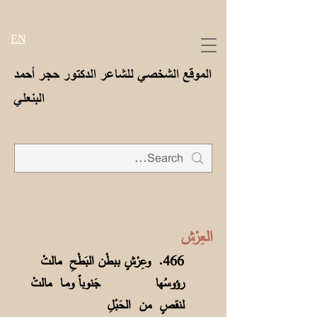
EN
الموقع الشخصي للشاعر الدكتور حجر أحمد
البنعلي
العِرْش
466. وعِرْشٍ ببطْن البَطْحِ مالتْ
رؤوسُها
جَنوباً ومــا مالتْ
لنقصٍ من الحَبْلِ