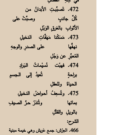
472. تَصبَّبـــتِ الأبدانُ مـن
كُلِّ جانبٍ
وصبَّتْ على
الأثـوابِ بالعَرقِ الوَبْلِ
473. مَسَكْـنا مَهَفَّـاتِ الـنخيلِ
نهـفُّها
على الصدرِ والوجهِ
المُعبِّرِ عن وَجْلِ
474. فهبّت نُسيْـمـاتُ الـبَـرادِ
براحةٍ
تُعيدُ إلى الــجـسمِ
الحـياةَ وللعقلِ
475. وتُسعِفُ أحــواضُ النـخـيلِ
بمائها
وتُنذرُ حـــرَّ الصيفِ
بالـويلِ والقتْلِ
الشرح:
466. العِرْش: جمع عَريش وهي خيمة مبنية