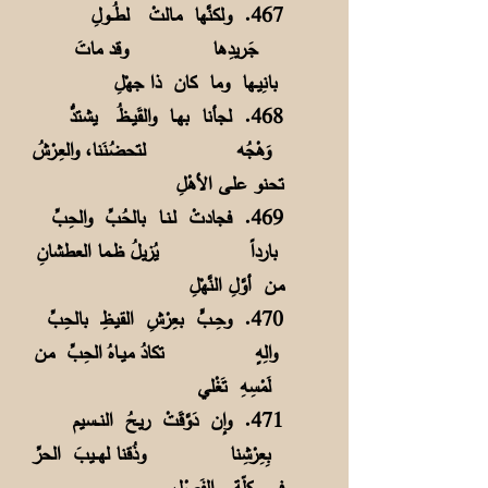
467. ولكنَّها مـالتْ لطُـــولِ
جَـريدِها
وقد ماتَ
بانِيــها وما كان ذا جهْلِ
468. لجأنا بهــا والقَيــظُ يشتدُّ
وَهْجُه
لتحضُنَنا، والعِـرْشُ
تحنو علـى الأهْلِ
469. فجادتْ لـنــا بالحُبِّ والحِبِّ
بارداً
يُزيلُ ظــما العطشانِ
مـن أوَّلِ النَّهْلِ
470. وحِــبٍّ بعِرْشِ القيـظِ بالحِبِّ
والِهٍ
تكادُ ميــاهُ الحِبِّ مـن
لَمْسِهِ تَغْلي
471. وإن دَوَّقَتْ ريـحُ النـــسيم
بِعِرْشِنا
وذُقنا لهـــيبَ الحرِّ
في كِلّةِ الفَصْلِ